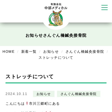
かえる堂鍼灸院 整骨院 うるま店
ウェルネス鍼灸院・接骨院 甲府千
塚店
リラクゼーション
ボディコンフォート
Cure
お知らせ
さんぐん橋鍼灸接骨院
デイサービス
デイサービスあやめ
HOME
新着一覧
お知らせ
さんぐん橋鍼灸接骨院
ストレッチについて
在宅訪問
在宅部門事務所
ストレッチについて
美容
美容鍼・コルギ
2024.10.11
お知らせ
さんぐん橋鍼灸接骨院
こんにちは
市川三郷町にある
お知らせ