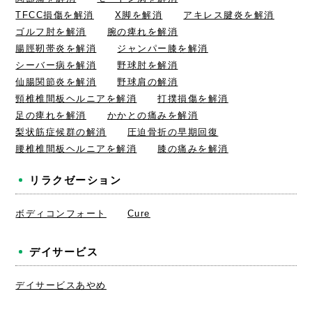
TFCC損傷を解消
X脚を解消
アキレス腱炎を解消
ゴルフ肘を解消
腕の痺れを解消
腸脛靭帯炎を解消
ジャンパー膝を解消
シーバー病を解消
野球肘を解消
仙腸関節炎を解消
野球肩の解消
頸椎椎間板ヘルニアを解消
打撲損傷を解消
足の痺れを解消
かかとの痛みを解消
梨状筋症候群の解消
圧迫骨折の早期回復
腰椎椎間板ヘルニアを解消
膝の痛みを解消
リラクゼーション
ボディコンフォート
Cure
デイサービス
デイサービスあやめ