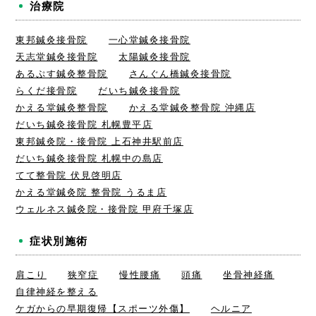
治療院
東邦鍼灸接骨院
一心堂鍼灸接骨院
天志堂鍼灸接骨院
太陽鍼灸接骨院
あるぷす鍼灸整骨院
さんぐん橋鍼灸接骨院
らくだ接骨院
だいち鍼灸接骨院
かえる堂鍼灸整骨院
かえる堂鍼灸整骨院 沖縄店
だいち鍼灸接骨院 札幌豊平店
東邦鍼灸院・接骨院 上石神井駅前店
だいち鍼灸接骨院 札幌中の島店
てて整骨院 伏見啓明店
かえる堂鍼灸院 整骨院 うるま店
ウェルネス鍼灸院・接骨院 甲府千塚店
症状別施術
肩こり
狭窄症
慢性腰痛
頭痛
坐骨神経痛
自律神経を整える
ケガからの早期復帰【スポーツ外傷】
ヘルニア