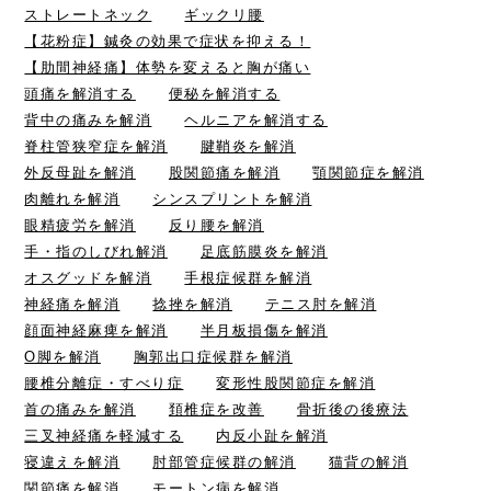
ストレートネック
ギックリ腰
【花粉症】鍼灸の効果で症状を抑える！
【肋間神経痛】体勢を変えると胸が痛い
頭痛を解消する
便秘を解消する
背中の痛みを解消
ヘルニアを解消する
脊柱管狭窄症を解消
腱鞘炎を解消
外反母趾を解消
股関節痛を解消
顎関節症を解消
肉離れを解消
シンスプリントを解消
眼精疲労を解消
反り腰を解消
手・指のしびれ解消
足底筋膜炎を解消
オスグッドを解消
手根症候群を解消
神経痛を解消
捻挫を解消
テニス肘を解消
顔面神経麻痺を解消
半月板損傷を解消
O脚を解消
胸郭出口症候群を解消
腰椎分離症・すべり症
変形性股関節症を解消
首の痛みを解消
頚椎症を改善
骨折後の後療法
三叉神経痛を軽減する
内反小趾を解消
寝違えを解消
肘部管症候群の解消
猫背の解消
関節痛を解消
モートン病を解消