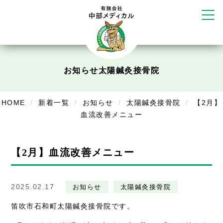
だいち鍼灸接骨院 札幌中の島店
てて整骨院 伏見啓明店
かえる堂鍼灸院 整骨院 うるま店
ウェルネス鍼灸院・接骨院 甲府千
塚店
リラクゼーション
お知らせ
太陽鍼灸接骨院
ボディコンフォート
Cure
デイサービス
HOME
新着一覧
お知らせ
太陽鍼灸接骨院
【2月】
血流改善メニュー
デイサービスあやめ
在宅訪問
【2月】血流改善メニュー
在宅部門事務所
美容
2025.02.17
お知らせ
太陽鍼灸接骨院
美容鍼・コルギ
笛吹市石和町太陽鍼灸接骨院です。
お知らせ