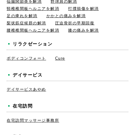
仙腸関節炎を解消
野球肩の解消
頸椎椎間板ヘルニアを解消
打撲損傷を解消
足の痺れを解消
かかとの痛みを解消
梨状筋症候群の解消
圧迫骨折の早期回復
腰椎椎間板ヘルニアを解消
膝の痛みを解消
リラクゼーション
ボディコンフォート
Cure
デイサービス
デイサービスあやめ
在宅訪問
在宅訪問マッサージ事務所