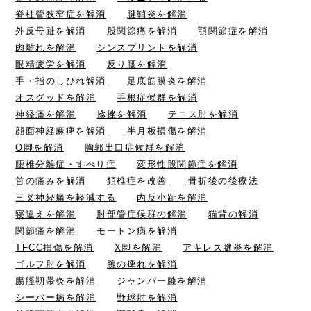
脊柱管狭窄症を解消
腱鞘炎を解消
外反母趾を解消
股関節痛を解消
顎関節症を解消
肉離れを解消
シンスプリントを解消
眼精疲労を解消
反り腰を解消
手・指のしびれ解消
足底筋膜炎を解消
オスグッドを解消
手根症候群を解消
神経痛を解消
捻挫を解消
テニス肘を解消
顔面神経麻痺を解消
半月板損傷を解消
O脚を解消
胸郭出口症候群を解消
腰椎分離症・すべり症
変形性股関節症を解消
首の痛みを解消
頚椎症を改善
骨折後の後療法
三叉神経痛を軽減する
内反小趾を解消
寝違えを解消
肘部管症候群の解消
猫背の解消
関節痛を解消
モートン病を解消
TFCC損傷を解消
X脚を解消
アキレス腱炎を解消
ゴルフ肘を解消
腕の痺れを解消
腸脛靭帯炎を解消
ジャンパー膝を解消
シーバー病を解消
野球肘を解消