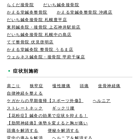
らくだ接骨院
だいち鍼灸接骨院
かえる堂鍼灸整骨院
かえる堂鍼灸整骨院 沖縄店
だいち鍼灸接骨院 札幌豊平店
東邦鍼灸院・接骨院 上石神井駅前店
だいち鍼灸接骨院 札幌中の島店
てて整骨院 伏見啓明店
かえる堂鍼灸院 整骨院 うるま店
ウェルネス鍼灸院・接骨院 甲府千塚店
症状別施術
肩こり
狭窄症
慢性腰痛
頭痛
坐骨神経痛
自律神経を整える
ケガからの早期復帰【スポーツ外傷】
ヘルニア
ストレートネック
ギックリ腰
【花粉症】鍼灸の効果で症状を抑える！
【肋間神経痛】体勢を変えると胸が痛い
頭痛を解消する
便秘を解消する
背中の痛みを解消
ヘルニアを解消する