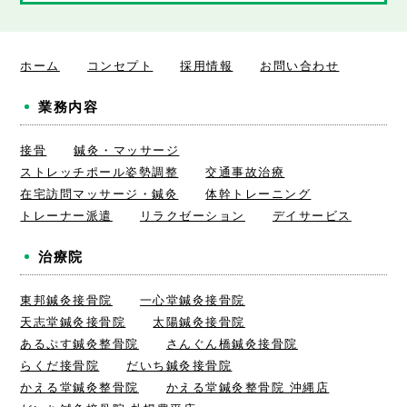
ホーム
コンセプト
採用情報
お問い合わせ
業務内容
接骨
鍼灸・マッサージ
ストレッチポール姿勢調整
交通事故治療
在宅訪問マッサージ・鍼灸
体幹トレーニング
トレーナー派遣
リラクゼーション
デイサービス
治療院
東邦鍼灸接骨院
一心堂鍼灸接骨院
天志堂鍼灸接骨院
太陽鍼灸接骨院
あるぷす鍼灸整骨院
さんぐん橋鍼灸接骨院
らくだ接骨院
だいち鍼灸接骨院
かえる堂鍼灸整骨院
かえる堂鍼灸整骨院 沖縄店