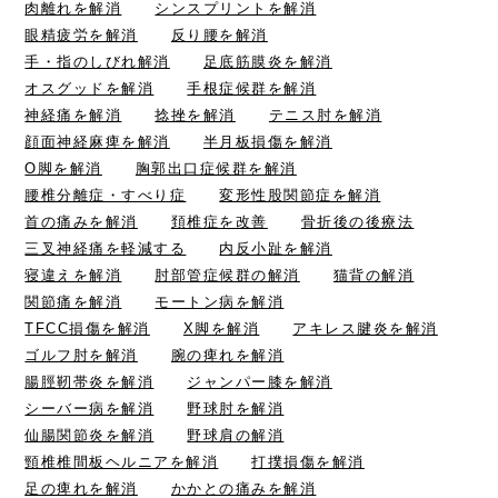
肉離れを解消
シンスプリントを解消
眼精疲労を解消
反り腰を解消
手・指のしびれ解消
足底筋膜炎を解消
オスグッドを解消
手根症候群を解消
神経痛を解消
捻挫を解消
テニス肘を解消
顔面神経麻痺を解消
半月板損傷を解消
O脚を解消
胸郭出口症候群を解消
腰椎分離症・すべり症
変形性股関節症を解消
首の痛みを解消
頚椎症を改善
骨折後の後療法
三叉神経痛を軽減する
内反小趾を解消
寝違えを解消
肘部管症候群の解消
猫背の解消
関節痛を解消
モートン病を解消
TFCC損傷を解消
X脚を解消
アキレス腱炎を解消
ゴルフ肘を解消
腕の痺れを解消
腸脛靭帯炎を解消
ジャンパー膝を解消
シーバー病を解消
野球肘を解消
仙腸関節炎を解消
野球肩の解消
頸椎椎間板ヘルニアを解消
打撲損傷を解消
足の痺れを解消
かかとの痛みを解消