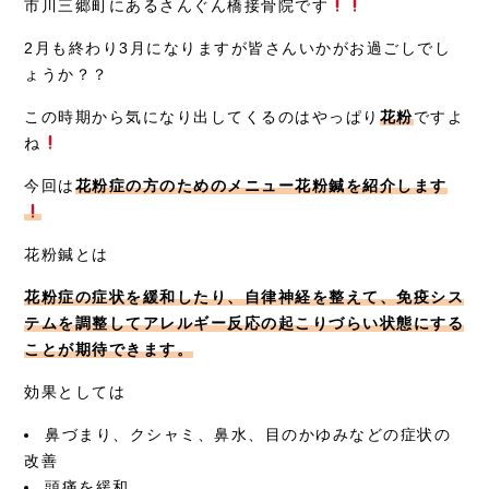
市川三郷町にあるさんぐん橋接骨院です
症例別施術
2月も終わり3月になりますが皆さんいかがお過ごしでし
ょうか？？
採用情報
この時期から気になり出してくるのはやっぱり
花粉
ですよ
ね
今回は
花粉症の方のためのメニュー花粉鍼を紹介します
花粉鍼とは
花粉症の症状を緩和したり、自律神経を整えて、免疫シス
テムを調整してアレルギー反応の起こりづらい状態にする
ことが期待できます。
効果としては
鼻づまり、クシャミ、鼻水、目のかゆみなどの症状の
改善
頭痛を緩和