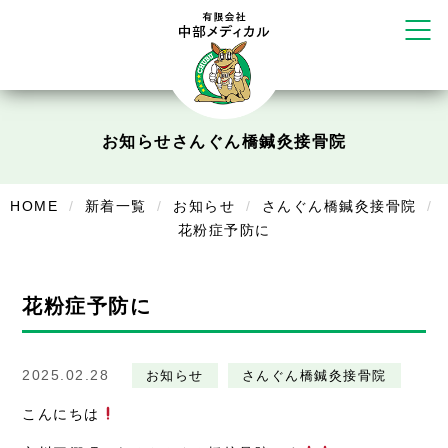
かえる堂鍼灸院 整骨院 うるま店
ウェルネス鍼灸院・接骨院 甲府千
塚店
リラクゼーション
ボディコンフォート
Cure
お知らせ
さんぐん橋鍼灸接骨院
デイサービス
HOME
新着一覧
お知らせ
さんぐん橋鍼灸接骨院
デイサービスあやめ
花粉症予防に
在宅訪問
在宅部門事務所
花粉症予防に
美容
2025.02.28
お知らせ
さんぐん橋鍼灸接骨院
美容鍼・コルギ
こんにちは
お知らせ