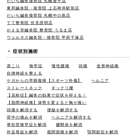
だいち鍼灸接骨院 札幌豊平店
東邦鍼灸院・接骨院 上石神井駅前店
だいち鍼灸接骨院 札幌中の島店
てて整骨院 伏見啓明店
かえる堂鍼灸院 整骨院 うるま店
ウェルネス鍼灸院・接骨院 甲府千塚店
症状別施術
肩こり
狭窄症
慢性腰痛
頭痛
坐骨神経痛
自律神経を整える
ケガからの早期復帰【スポーツ外傷】
ヘルニア
ストレートネック
ギックリ腰
【花粉症】鍼灸の効果で症状を抑える！
【肋間神経痛】体勢を変えると胸が痛い
頭痛を解消する
便秘を解消する
背中の痛みを解消
ヘルニアを解消する
脊柱管狭窄症を解消
腱鞘炎を解消
外反母趾を解消
股関節痛を解消
顎関節症を解消