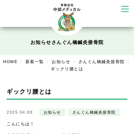
かえる堂鍼灸院 整骨院 うるま店
ウェルネス鍼灸院・接骨院 甲府千
塚店
リラクゼーション
お知らせ
さんぐん橋鍼灸接骨院
ボディコンフォート
Cure
デイサービス
HOME
新着一覧
お知らせ
さんぐん橋鍼灸接骨院
デイサービスあやめ
ギックリ腰とは
在宅訪問
ギックリ腰とは
在宅部門事務所
美容
2025.04.08
お知らせ
さんぐん橋鍼灸接骨院
美容鍼・コルギ
こんにちは！
お知らせ