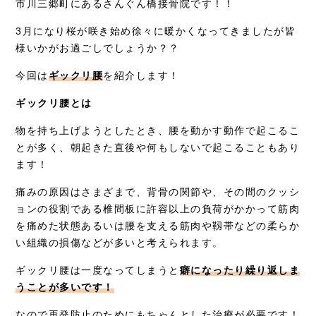
市川三郷町にあるさんぐん橋接骨院です！！
症例別施術
3月になり桜が咲き始め徐々に暖かくなってきましたが皆
様いかがお過ごしでしょうか？？
採用情報
今回は
ギックリ腰
を紹介します！
ギックリ腰とは
物を持ち上げようとしたとき、腰を動かす動作で起こるこ
とが多く、朝起きた直後や何もしないで起こることもあり
ます！
痛みの原因はさまざまで、背骨の関節や、その間のクッシ
ョンの役割である椎間板に許容以上の負荷がかかって筋肉
を痛めた状態あるいは腰を支える筋肉や靱帯などの柔らか
い組織の損傷などが多いと考えられます。
ギックリ腰は一度なってしまうと
癖になったり繰り返しま
うことが多いです！
なので再発防止のためにもちゃんとした治療が必要です！