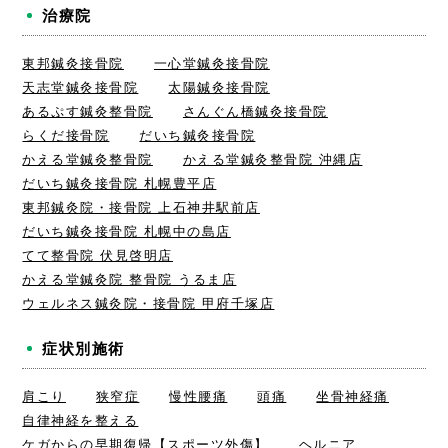
治療院
東邦鍼灸接骨院
一心堂鍼灸接骨院
天志堂鍼灸接骨院
太陽鍼灸接骨院
あるぷす鍼灸整骨院
さんぐん橋鍼灸接骨院
らくだ接骨院
だいち鍼灸接骨院
かえる堂鍼灸整骨院
かえる堂鍼灸整骨院 沖縄店
だいち鍼灸接骨院 札幌豊平店
東邦鍼灸院・接骨院 上石神井駅前店
だいち鍼灸接骨院 札幌中の島店
てて整骨院 伏見啓明店
かえる堂鍼灸院 整骨院 うるま店
ウェルネス鍼灸院・接骨院 甲府千塚店
症状別施術
肩こり
狭窄症
慢性腰痛
頭痛
坐骨神経痛
自律神経を整える
ケガからの早期復帰【スポーツ外傷】
ヘルニア