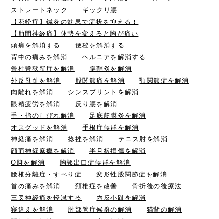
ストレートネック
ギックリ腰
【花粉症】鍼灸の効果で症状を抑える！
【肋間神経痛】体勢を変えると胸が痛い
頭痛を解消する
便秘を解消する
背中の痛みを解消
ヘルニアを解消する
脊柱管狭窄症を解消
腱鞘炎を解消
外反母趾を解消
股関節痛を解消
顎関節症を解消
肉離れを解消
シンスプリントを解消
眼精疲労を解消
反り腰を解消
手・指のしびれ解消
足底筋膜炎を解消
オスグッドを解消
手根症候群を解消
神経痛を解消
捻挫を解消
テニス肘を解消
顔面神経麻痺を解消
半月板損傷を解消
O脚を解消
胸郭出口症候群を解消
腰椎分離症・すべり症
変形性股関節症を解消
首の痛みを解消
頚椎症を改善
骨折後の後療法
三叉神経痛を軽減する
内反小趾を解消
寝違えを解消
肘部管症候群の解消
猫背の解消