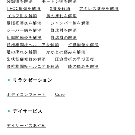
関節痛を解消
モートン病を解消
TFCC損傷を解消
X脚を解消
アキレス腱炎を解消
ゴルフ肘を解消
腕の痺れを解消
腸脛靭帯炎を解消
ジャンパー膝を解消
シーバー病を解消
野球肘を解消
仙腸関節炎を解消
野球肩の解消
頸椎椎間板ヘルニアを解消
打撲損傷を解消
足の痺れを解消
かかとの痛みを解消
梨状筋症候群の解消
圧迫骨折の早期回復
腰椎椎間板ヘルニアを解消
膝の痛みを解消
リラクゼーション
ボディコンフォート
Cure
デイサービス
デイサービスあやめ