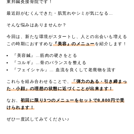
東邦鍼灸接骨院です！
症例別施術
最近顔がむくんできた・肌荒れやシミが気になる…
採用情報
そんな悩みはありませんか？
今回は、新たな環境がスタートし、人との出会いも増える
この時期におすすめな
『美容』のメニュー
を紹介します！
『美容鍼』…筋肉の硬さをとる
『コルギ』…骨のバランスを整える
『フェイシャル』… 血流を良くして老廃物を流す
これらを組み合わせることで、
「弾力のある・引き締まっ
た・小顔」の理想の状態に近づくことが出来ます！
なお、
初回に限り3つのメニューをセットで8,800円で受
けられます！
ぜひ一度試してみてください♪