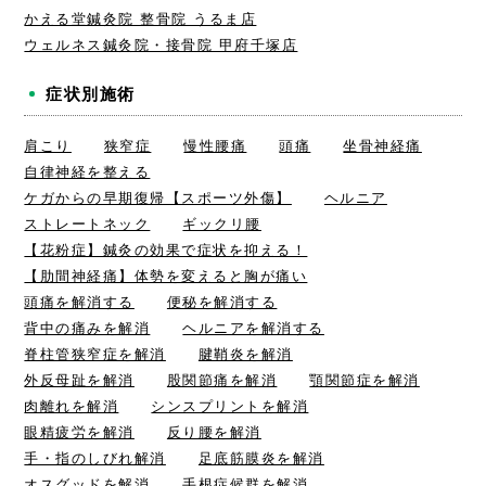
かえる堂鍼灸院 整骨院 うるま店
ウェルネス鍼灸院・接骨院 甲府千塚店
症状別施術
肩こり
狭窄症
慢性腰痛
頭痛
坐骨神経痛
自律神経を整える
ケガからの早期復帰【スポーツ外傷】
ヘルニア
ストレートネック
ギックリ腰
【花粉症】鍼灸の効果で症状を抑える！
【肋間神経痛】体勢を変えると胸が痛い
頭痛を解消する
便秘を解消する
背中の痛みを解消
ヘルニアを解消する
脊柱管狭窄症を解消
腱鞘炎を解消
外反母趾を解消
股関節痛を解消
顎関節症を解消
肉離れを解消
シンスプリントを解消
眼精疲労を解消
反り腰を解消
手・指のしびれ解消
足底筋膜炎を解消
オスグッドを解消
手根症候群を解消