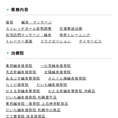
業務内容
接骨
鍼灸・マッサージ
ストレッチポール姿勢調整
交通事故治療
在宅訪問マッサージ・鍼灸
体幹トレーニング
トレーナー派遣
リラクゼーション
デイサービス
治療院
東邦鍼灸接骨院
一心堂鍼灸接骨院
天志堂鍼灸接骨院
太陽鍼灸接骨院
あるぷす鍼灸整骨院
さんぐん橋鍼灸接骨院
らくだ接骨院
だいち鍼灸接骨院
かえる堂鍼灸整骨院
かえる堂鍼灸整骨院 沖縄店
だいち鍼灸接骨院 札幌豊平店
東邦鍼灸院・接骨院 上石神井駅前店
だいち鍼灸接骨院 札幌中の島店
てて整骨院 伏見啓明店