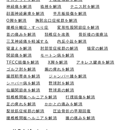
神経痛を解消
捻挫を解消
テニス肘を解消
顔面神経麻痺を解消
半月板損傷を解消
O脚を解消
胸郭出口症候群を解消
腰椎分離症・すべり症
変形性股関節症を解消
首の痛みを解消
頚椎症を改善
骨折後の後療法
三叉神経痛を軽減する
内反小趾を解消
寝違えを解消
肘部管症候群の解消
猫背の解消
関節痛を解消
モートン病を解消
TFCC損傷を解消
X脚を解消
アキレス腱炎を解消
ゴルフ肘を解消
腕の痺れを解消
腸脛靭帯炎を解消
ジャンパー膝を解消
シーバー病を解消
野球肘を解消
仙腸関節炎を解消
野球肩の解消
頸椎椎間板ヘルニアを解消
打撲損傷を解消
足の痺れを解消
かかとの痛みを解消
梨状筋症候群の解消
圧迫骨折の早期回復
腰椎椎間板ヘルニアを解消
膝の痛みを解消