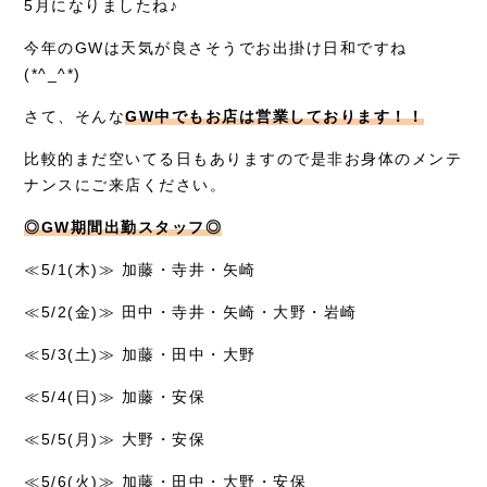
5月になりましたね♪
症例別施術
今年のGWは天気が良さそうでお出掛け日和ですね
(*^_^*)
採用情報
さて、そんな
GW中でもお店は営業しております！！
比較的まだ空いてる日もありますので是非お身体のメンテ
ナンスにご来店ください。
◎GW期間出勤スタッフ◎
≪5/1(木)≫ 加藤・寺井・矢崎
≪5/2(金)≫ 田中・寺井・矢崎・大野・岩崎
≪5/3(土)≫ 加藤・田中・大野
≪5/4(日)≫ 加藤・安保
≪5/5(月)≫ 大野・安保
≪5/6(火)≫ 加藤・田中・大野・安保