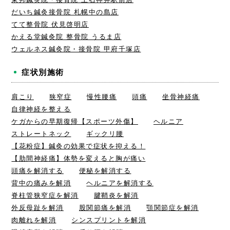
だいち鍼灸接骨院 札幌中の島店
てて整骨院 伏見啓明店
かえる堂鍼灸院 整骨院 うるま店
ウェルネス鍼灸院・接骨院 甲府千塚店
症状別施術
肩こり
狭窄症
慢性腰痛
頭痛
坐骨神経痛
自律神経を整える
ケガからの早期復帰【スポーツ外傷】
ヘルニア
ストレートネック
ギックリ腰
【花粉症】鍼灸の効果で症状を抑える！
【肋間神経痛】体勢を変えると胸が痛い
頭痛を解消する
便秘を解消する
背中の痛みを解消
ヘルニアを解消する
脊柱管狭窄症を解消
腱鞘炎を解消
外反母趾を解消
股関節痛を解消
顎関節症を解消
肉離れを解消
シンスプリントを解消