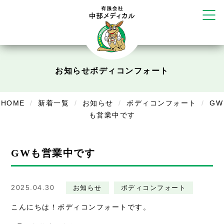
かえる堂鍼灸院 整骨院 うるま店
ウェルネス鍼灸院・接骨院 甲府千
塚店
リラクゼーション
ボディコンフォート
Cure
お知らせ
ボディコンフォート
デイサービス
HOME
新着一覧
お知らせ
ボディコンフォート
GW
デイサービスあやめ
も営業中です
在宅訪問
在宅部門事務所
GWも営業中です
美容
2025.04.30
お知らせ
ボディコンフォート
美容鍼・コルギ
こんにちは！ボディコンフォートです。
お知らせ