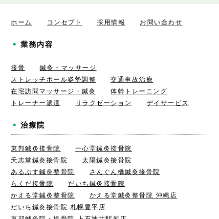
ホーム
コンセプト
採用情報
お問い合わせ
業務内容
接骨
鍼灸・マッサージ
ストレッチポール姿勢調整
交通事故治療
在宅訪問マッサージ・鍼灸
体幹トレーニング
トレーナー派遣
リラクゼーション
デイサービス
治療院
東邦鍼灸接骨院
一心堂鍼灸接骨院
天志堂鍼灸接骨院
太陽鍼灸接骨院
あるぷす鍼灸整骨院
さんぐん橋鍼灸接骨院
らくだ接骨院
だいち鍼灸接骨院
かえる堂鍼灸整骨院
かえる堂鍼灸整骨院 沖縄店
だいち鍼灸接骨院 札幌豊平店
東邦鍼灸院・接骨院 上石神井駅前店