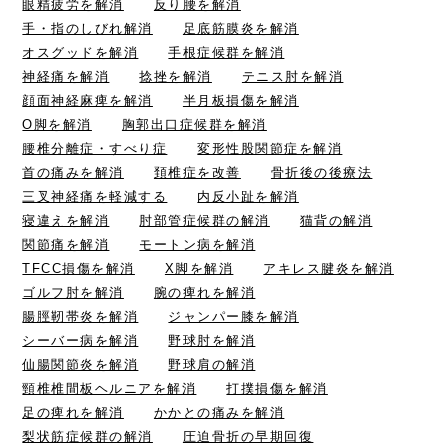
眼精疲労を解消
反り腰を解消
手・指のしびれ解消
足底筋膜炎を解消
オスグッドを解消
手根症候群を解消
神経痛を解消
捻挫を解消
テニス肘を解消
顔面神経麻痺を解消
半月板損傷を解消
O脚を解消
胸郭出口症候群を解消
腰椎分離症・すべり症
変形性股関節症を解消
首の痛みを解消
頚椎症を改善
骨折後の後療法
三叉神経痛を軽減する
内反小趾を解消
寝違えを解消
肘部管症候群の解消
猫背の解消
関節痛を解消
モートン病を解消
TFCC損傷を解消
X脚を解消
アキレス腱炎を解消
ゴルフ肘を解消
腕の痺れを解消
腸脛靭帯炎を解消
ジャンパー膝を解消
シーバー病を解消
野球肘を解消
仙腸関節炎を解消
野球肩の解消
頸椎椎間板ヘルニアを解消
打撲損傷を解消
足の痺れを解消
かかとの痛みを解消
梨状筋症候群の解消
圧迫骨折の早期回復