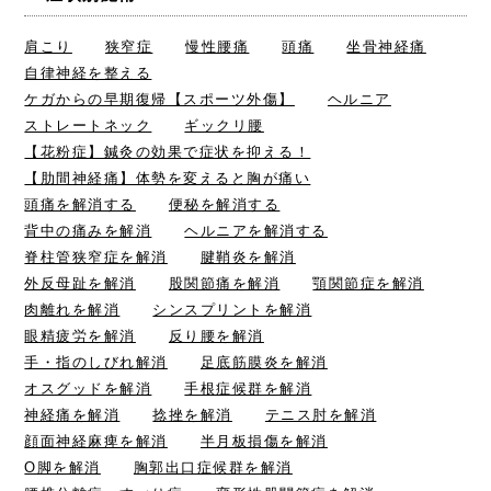
肩こり
狭窄症
慢性腰痛
頭痛
坐骨神経痛
自律神経を整える
ケガからの早期復帰【スポーツ外傷】
ヘルニア
ストレートネック
ギックリ腰
【花粉症】鍼灸の効果で症状を抑える！
【肋間神経痛】体勢を変えると胸が痛い
頭痛を解消する
便秘を解消する
背中の痛みを解消
ヘルニアを解消する
脊柱管狭窄症を解消
腱鞘炎を解消
外反母趾を解消
股関節痛を解消
顎関節症を解消
肉離れを解消
シンスプリントを解消
眼精疲労を解消
反り腰を解消
手・指のしびれ解消
足底筋膜炎を解消
オスグッドを解消
手根症候群を解消
神経痛を解消
捻挫を解消
テニス肘を解消
顔面神経麻痺を解消
半月板損傷を解消
O脚を解消
胸郭出口症候群を解消