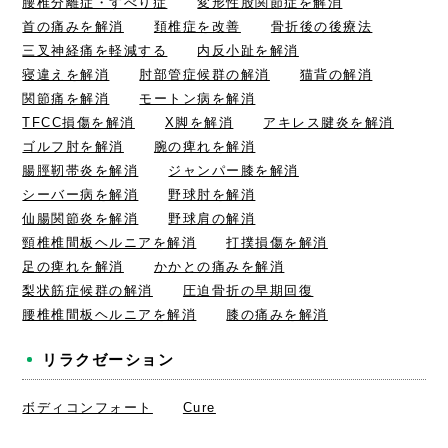
腰椎分離症・すべり症
変形性股関節症を解消
首の痛みを解消
頚椎症を改善
骨折後の後療法
三叉神経痛を軽減する
内反小趾を解消
寝違えを解消
肘部管症候群の解消
猫背の解消
関節痛を解消
モートン病を解消
TFCC損傷を解消
X脚を解消
アキレス腱炎を解消
ゴルフ肘を解消
腕の痺れを解消
腸脛靭帯炎を解消
ジャンパー膝を解消
シーバー病を解消
野球肘を解消
仙腸関節炎を解消
野球肩の解消
頸椎椎間板ヘルニアを解消
打撲損傷を解消
足の痺れを解消
かかとの痛みを解消
梨状筋症候群の解消
圧迫骨折の早期回復
腰椎椎間板ヘルニアを解消
膝の痛みを解消
リラクゼーション
ボディコンフォート
Cure