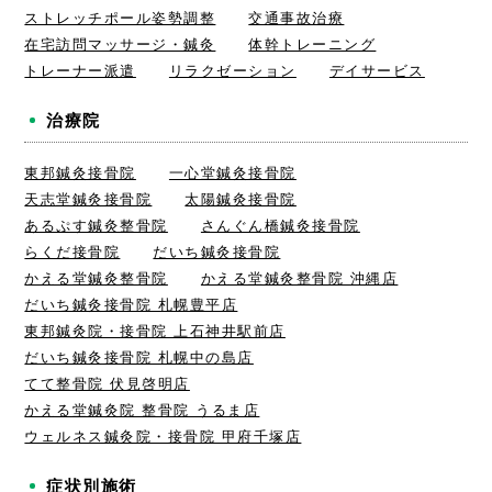
ストレッチポール姿勢調整
交通事故治療
在宅訪問マッサージ・鍼灸
体幹トレーニング
トレーナー派遣
リラクゼーション
デイサービス
治療院
東邦鍼灸接骨院
一心堂鍼灸接骨院
天志堂鍼灸接骨院
太陽鍼灸接骨院
あるぷす鍼灸整骨院
さんぐん橋鍼灸接骨院
らくだ接骨院
だいち鍼灸接骨院
かえる堂鍼灸整骨院
かえる堂鍼灸整骨院 沖縄店
だいち鍼灸接骨院 札幌豊平店
東邦鍼灸院・接骨院 上石神井駅前店
だいち鍼灸接骨院 札幌中の島店
てて整骨院 伏見啓明店
かえる堂鍼灸院 整骨院 うるま店
ウェルネス鍼灸院・接骨院 甲府千塚店
症状別施術