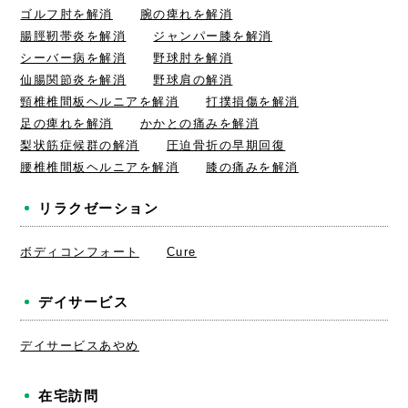
ゴルフ肘を解消
腕の痺れを解消
腸脛靭帯炎を解消
ジャンパー膝を解消
シーバー病を解消
野球肘を解消
仙腸関節炎を解消
野球肩の解消
頸椎椎間板ヘルニアを解消
打撲損傷を解消
足の痺れを解消
かかとの痛みを解消
梨状筋症候群の解消
圧迫骨折の早期回復
腰椎椎間板ヘルニアを解消
膝の痛みを解消
リラクゼーション
ボディコンフォート
Cure
デイサービス
デイサービスあやめ
在宅訪問