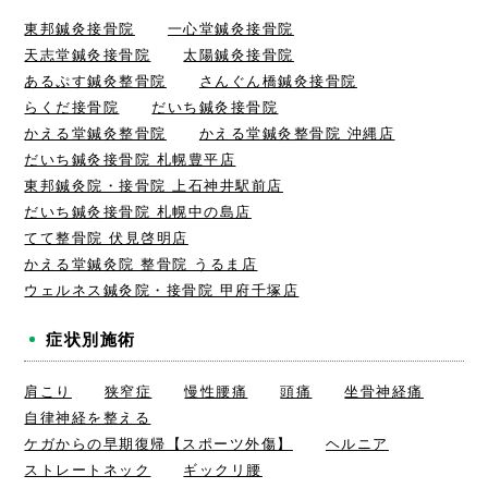
東邦鍼灸接骨院
一心堂鍼灸接骨院
天志堂鍼灸接骨院
太陽鍼灸接骨院
あるぷす鍼灸整骨院
さんぐん橋鍼灸接骨院
らくだ接骨院
だいち鍼灸接骨院
かえる堂鍼灸整骨院
かえる堂鍼灸整骨院 沖縄店
だいち鍼灸接骨院 札幌豊平店
東邦鍼灸院・接骨院 上石神井駅前店
だいち鍼灸接骨院 札幌中の島店
てて整骨院 伏見啓明店
かえる堂鍼灸院 整骨院 うるま店
ウェルネス鍼灸院・接骨院 甲府千塚店
症状別施術
肩こり
狭窄症
慢性腰痛
頭痛
坐骨神経痛
自律神経を整える
ケガからの早期復帰【スポーツ外傷】
ヘルニア
ストレートネック
ギックリ腰