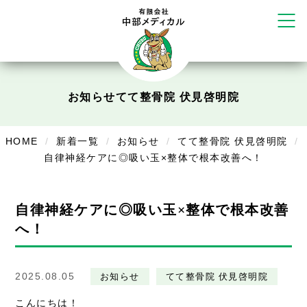
リラクゼーション
ボディコンフォート
Cure
デイサービス
お知らせ
てて整骨院 伏見啓明院
デイサービスあやめ
在宅訪問
HOME
新着一覧
お知らせ
てて整骨院 伏見啓明院
自律神経ケアに◎吸い玉×整体で根本改善へ！
在宅部門事務所
美容
自律神経ケアに◎吸い玉×整体で根本改善
美容鍼・コルギ
へ！
お知らせ
2025.08.05
お知らせ
てて整骨院 伏見啓明院
症例別施術
こんにちは！