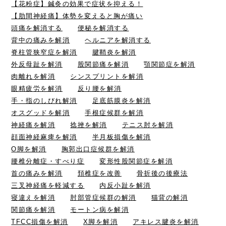
【花粉症】鍼灸の効果で症状を抑える！
【肋間神経痛】体勢を変えると胸が痛い
頭痛を解消する
便秘を解消する
背中の痛みを解消
ヘルニアを解消する
脊柱管狭窄症を解消
腱鞘炎を解消
外反母趾を解消
股関節痛を解消
顎関節症を解消
肉離れを解消
シンスプリントを解消
眼精疲労を解消
反り腰を解消
手・指のしびれ解消
足底筋膜炎を解消
オスグッドを解消
手根症候群を解消
神経痛を解消
捻挫を解消
テニス肘を解消
顔面神経麻痺を解消
半月板損傷を解消
O脚を解消
胸郭出口症候群を解消
腰椎分離症・すべり症
変形性股関節症を解消
首の痛みを解消
頚椎症を改善
骨折後の後療法
三叉神経痛を軽減する
内反小趾を解消
寝違えを解消
肘部管症候群の解消
猫背の解消
関節痛を解消
モートン病を解消
TFCC損傷を解消
X脚を解消
アキレス腱炎を解消