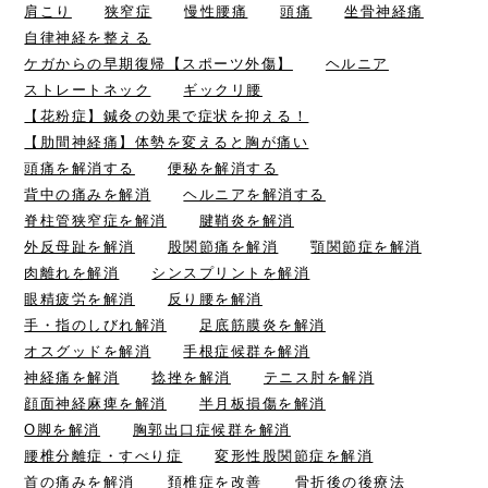
肩こり
狭窄症
慢性腰痛
頭痛
坐骨神経痛
自律神経を整える
ケガからの早期復帰【スポーツ外傷】
ヘルニア
ストレートネック
ギックリ腰
【花粉症】鍼灸の効果で症状を抑える！
【肋間神経痛】体勢を変えると胸が痛い
頭痛を解消する
便秘を解消する
背中の痛みを解消
ヘルニアを解消する
脊柱管狭窄症を解消
腱鞘炎を解消
外反母趾を解消
股関節痛を解消
顎関節症を解消
肉離れを解消
シンスプリントを解消
眼精疲労を解消
反り腰を解消
手・指のしびれ解消
足底筋膜炎を解消
オスグッドを解消
手根症候群を解消
神経痛を解消
捻挫を解消
テニス肘を解消
顔面神経麻痺を解消
半月板損傷を解消
O脚を解消
胸郭出口症候群を解消
腰椎分離症・すべり症
変形性股関節症を解消
首の痛みを解消
頚椎症を改善
骨折後の後療法