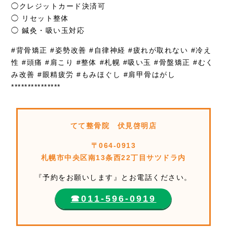
◯クレジットカード決済可
◯ リセット整体
◯ 鍼灸・吸い玉対応
#背骨矯正 #姿勢改善 #自律神経 #疲れが取れない #冷え
性 #頭痛 #肩こり #整体 #札幌 #吸い玉 #骨盤矯正 #むく
み改善 #眼精疲労 #もみほぐし #肩甲骨はがし
***************
てて整骨院 伏見啓明店
〒064-0913
札幌市中央区南13条西22丁目サツドラ内
『予約をお願いします』とお電話ください。
☎︎011-596-0919