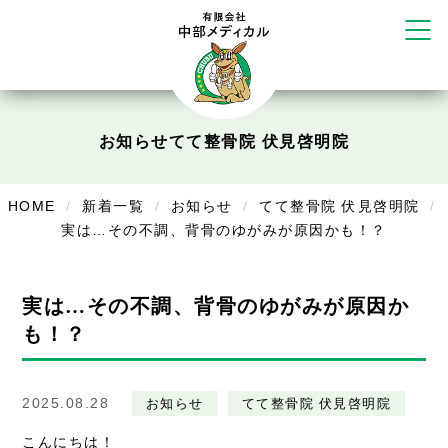
塚店
リラクゼーション
ボディコンフォート
Cure
デイサービス
お知らせ
てて整骨院 伏見啓明院
デイサービスあやめ
HOME
新着一覧
お知らせ
てて整骨院 伏見啓明院
在宅訪問
実は…その不調、背骨のゆがみが原因かも！？
在宅部門事務所
美容
実は…その不調、背骨のゆがみが原因か
も！？
美容鍼・コルギ
お知らせ
2025.08.28
お知らせ
てて整骨院 伏見啓明院
症例別施術
こんにちは！