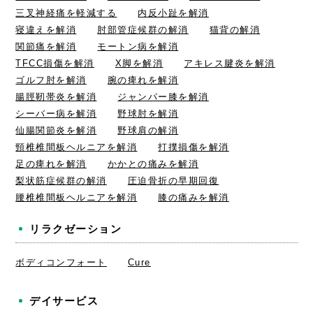
三叉神経痛を軽減する
内反小趾を解消
寝違えを解消
肘部管症候群の解消
猫背の解消
関節痛を解消
モートン病を解消
TFCC損傷を解消
X脚を解消
アキレス腱炎を解消
ゴルフ肘を解消
腕の痺れを解消
腸脛靭帯炎を解消
ジャンパー膝を解消
シーバー病を解消
野球肘を解消
仙腸関節炎を解消
野球肩の解消
頸椎椎間板ヘルニアを解消
打撲損傷を解消
足の痺れを解消
かかとの痛みを解消
梨状筋症候群の解消
圧迫骨折の早期回復
腰椎椎間板ヘルニアを解消
膝の痛みを解消
リラクゼーション
ボディコンフォート
Cure
デイサービス