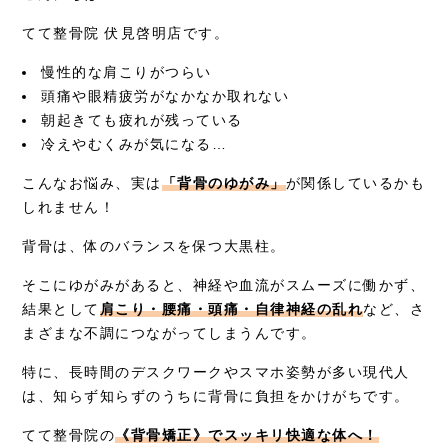
てて整骨院 伏見啓明店です。
採用情報
慢性的な肩こりがつらい
頭痛や眼精疲労がなかなか取れない
朝起きても疲れが残っている
冷えやむくみが気になる…
こんなお悩み、実は
「背骨のゆがみ」
が関係しているかも
しれません！
背骨は、体のバランスを保つ大黒柱。
そこにゆがみがあると、神経や血流がスムーズに働かず、
結果として
肩こり・腰痛・頭痛・自律神経の乱れ
など、さ
まざまな不調につながってしまうんです。
特に、長時間のデスクワークやスマホ姿勢が多い現代人
は、知らず知らずのうちに背骨に負担をかけがちです。
てて整骨院の
《背骨矯正》でスッキリ快適な体へ！