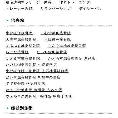
在宅訪問マッサージ・鍼灸
体幹トレーニング
トレーナー派遣
リラクゼーション
デイサービス
治療院
東邦鍼灸接骨院
一心堂鍼灸接骨院
天志堂鍼灸接骨院
太陽鍼灸接骨院
あるぷす鍼灸整骨院
さんぐん橋鍼灸接骨院
らくだ接骨院
だいち鍼灸接骨院
かえる堂鍼灸整骨院
かえる堂鍼灸整骨院 沖縄店
だいち鍼灸接骨院 札幌豊平店
東邦鍼灸院・接骨院 上石神井駅前店
だいち鍼灸接骨院 札幌中の島店
てて整骨院 伏見啓明店
かえる堂鍼灸院 整骨院 うるま店
ウェルネス鍼灸院・接骨院 甲府千塚店
症状別施術