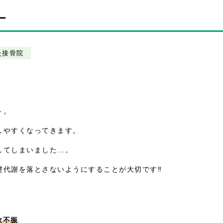
ー
灸接骨院
～。
しやすくなってきます。
してしまいました…。
礎代謝を落とさないようにすることが大切です‼
。
欲不振