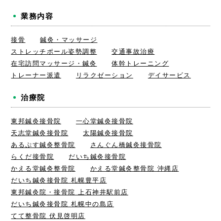
業務内容
接骨
鍼灸・マッサージ
ストレッチポール姿勢調整
交通事故治療
在宅訪問マッサージ・鍼灸
体幹トレーニング
トレーナー派遣
リラクゼーション
デイサービス
治療院
東邦鍼灸接骨院
一心堂鍼灸接骨院
天志堂鍼灸接骨院
太陽鍼灸接骨院
あるぷす鍼灸整骨院
さんぐん橋鍼灸接骨院
らくだ接骨院
だいち鍼灸接骨院
かえる堂鍼灸整骨院
かえる堂鍼灸整骨院 沖縄店
だいち鍼灸接骨院 札幌豊平店
東邦鍼灸院・接骨院 上石神井駅前店
だいち鍼灸接骨院 札幌中の島店
てて整骨院 伏見啓明店