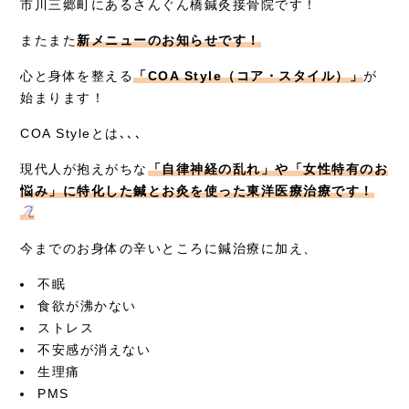
市川三郷町にあるさんぐん橋鍼灸接骨院です！
症例別施術
またまた
新メニューのお知らせです！
採用情報
心と身体を整える
「COA Style（コア・スタイル）」
が
始まります！
COA Styleとは､､､
現代人が抱えがちな
「自律神経の乱れ」や「女性特有のお
悩み」に特化した鍼とお灸を使った東洋医療治療です！
今までのお身体の辛いところに鍼治療に加え、
不眠
食欲が沸かない
ストレス
不安感が消えない
生理痛
PMS