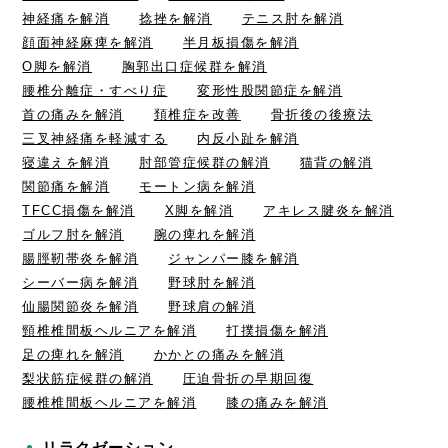
神経痛を解消
捻挫を解消
テニス肘を解消
顔面神経麻痺を解消
半月板損傷を解消
O脚を解消
胸郭出口症候群を解消
腰椎分離症・すべり症
変形性股関節症を解消
首の痛みを解消
頚椎症を改善
骨折後の後療法
三叉神経痛を軽減する
内反小趾を解消
寝違えを解消
肘部管症候群の解消
猫背の解消
関節痛を解消
モートン病を解消
TFCC損傷を解消
X脚を解消
アキレス腱炎を解消
ゴルフ肘を解消
腕の痺れを解消
腸脛靭帯炎を解消
ジャンパー膝を解消
シーバー病を解消
野球肘を解消
仙腸関節炎を解消
野球肩の解消
頸椎椎間板ヘルニアを解消
打撲損傷を解消
足の痺れを解消
かかとの痛みを解消
梨状筋症候群の解消
圧迫骨折の早期回復
腰椎椎間板ヘルニアを解消
膝の痛みを解消
リラクゼーション