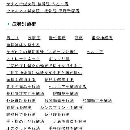
かえる堂鍼灸院 整骨院 うるま店
ウェルネス鍼灸院・接骨院 甲府千塚店
症状別施術
肩こり
狭窄症
慢性腰痛
頭痛
坐骨神経痛
自律神経を整える
ケガからの早期復帰【スポーツ外傷】
ヘルニア
ストレートネック
ギックリ腰
【花粉症】鍼灸の効果で症状を抑える！
【肋間神経痛】体勢を変えると胸が痛い
頭痛を解消する
便秘を解消する
背中の痛みを解消
ヘルニアを解消する
脊柱管狭窄症を解消
腱鞘炎を解消
外反母趾を解消
股関節痛を解消
顎関節症を解消
肉離れを解消
シンスプリントを解消
眼精疲労を解消
反り腰を解消
手・指のしびれ解消
足底筋膜炎を解消
オスグッドを解消
手根症候群を解消