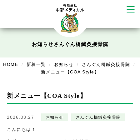
塚店
リラクゼーション
ボディコンフォート
Cure
お知らせ
さんぐん橋鍼灸接骨院
デイサービス
デイサービスあやめ
HOME
新着一覧
お知らせ
さんぐん橋鍼灸接骨院
新メニュー【COA Style】
在宅訪問
在宅部門事務所
新メニュー【COA Style】
美容
美容鍼・コルギ
2026.03.27
お知らせ
さんぐん橋鍼灸接骨院
お知らせ
こんにちは！