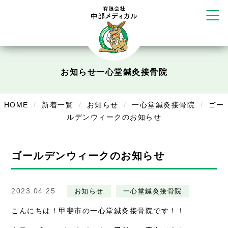
だいち鍼灸接骨院 札幌中の島店
てて整骨院 伏見啓明店
かえる堂鍼灸院 整骨院 うるま店
ウェルネス鍼灸院・接骨院 甲府千
塚店
リラクゼーション
お知らせ
一心堂鍼灸接骨院
ボディコンフォート
Cure
デイサービス
HOME
新着一覧
お知らせ
一心堂鍼灸接骨院
ゴー
ルデンウィークのお知らせ
デイサービスあやめ
在宅訪問
ゴールデンウィークのお知らせ
在宅部門事務所
美容
2023.04.25
お知らせ
一心堂鍼灸接骨院
美容鍼・コルギ
こんにちは！甲斐市の一心堂鍼灸接骨院です！！