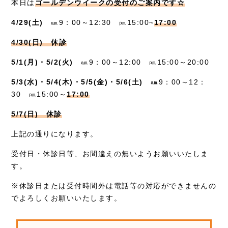
お知らせ
本日は
ゴールデンウイークの受付のご案内です☆
4/29(土)
㏂9：00～12:30 ㏘15:00~
17:00
症例別施術
4/30(日) 休診
採用情報
5/1(月)・5/2(火)
㏂9：00～12:00 ㏘15:00～20:00
5/3(水)・5/4(木)・5/5(金)・5/6(土)
㏂9：00～12：
30 ㏘15:00～
17:00
5/7(日) 休診
上記の通りになります。
受付日・休診日等、お間違えの無いようお願いいたしま
す。
※休診日または受付時間外は電話等の対応ができませんの
でよろしくお願いいたします。