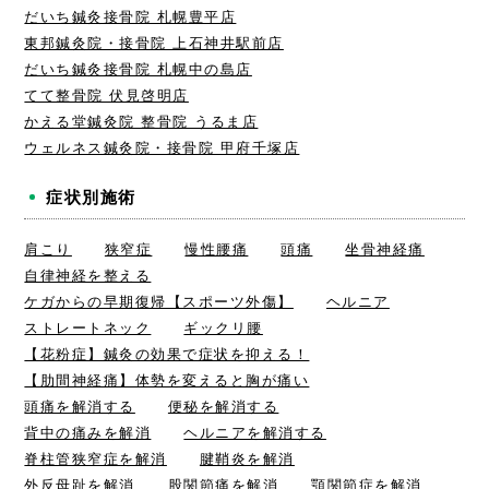
だいち鍼灸接骨院 札幌豊平店
東邦鍼灸院・接骨院 上石神井駅前店
だいち鍼灸接骨院 札幌中の島店
てて整骨院 伏見啓明店
かえる堂鍼灸院 整骨院 うるま店
ウェルネス鍼灸院・接骨院 甲府千塚店
症状別施術
肩こり
狭窄症
慢性腰痛
頭痛
坐骨神経痛
自律神経を整える
ケガからの早期復帰【スポーツ外傷】
ヘルニア
ストレートネック
ギックリ腰
【花粉症】鍼灸の効果で症状を抑える！
【肋間神経痛】体勢を変えると胸が痛い
頭痛を解消する
便秘を解消する
背中の痛みを解消
ヘルニアを解消する
脊柱管狭窄症を解消
腱鞘炎を解消
外反母趾を解消
股関節痛を解消
顎関節症を解消