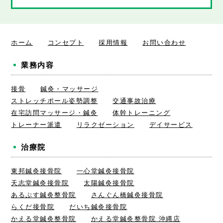
ホーム
コンセプト
採用情報
お問い合わせ
業務内容
接骨
鍼灸・マッサージ
ストレッチポール姿勢調整
交通事故治療
在宅訪問マッサージ・鍼灸
体幹トレーニング
トレーナー派遣
リラクゼーション
デイサービス
治療院
東邦鍼灸接骨院
一心堂鍼灸接骨院
天志堂鍼灸接骨院
太陽鍼灸接骨院
あるぷす鍼灸整骨院
さんぐん橋鍼灸接骨院
らくだ接骨院
だいち鍼灸接骨院
かえる堂鍼灸整骨院
かえる堂鍼灸整骨院 沖縄店