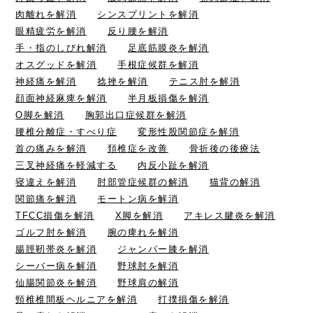
肉離れを解消
シンスプリントを解消
眼精疲労を解消
反り腰を解消
手・指のしびれ解消
足底筋膜炎を解消
オスグッドを解消
手根症候群を解消
神経痛を解消
捻挫を解消
テニス肘を解消
顔面神経麻痺を解消
半月板損傷を解消
O脚を解消
胸郭出口症候群を解消
腰椎分離症・すべり症
変形性股関節症を解消
首の痛みを解消
頚椎症を改善
骨折後の後療法
三叉神経痛を軽減する
内反小趾を解消
寝違えを解消
肘部管症候群の解消
猫背の解消
関節痛を解消
モートン病を解消
TFCC損傷を解消
X脚を解消
アキレス腱炎を解消
ゴルフ肘を解消
腕の痺れを解消
腸脛靭帯炎を解消
ジャンパー膝を解消
シーバー病を解消
野球肘を解消
仙腸関節炎を解消
野球肩の解消
頸椎椎間板ヘルニアを解消
打撲損傷を解消