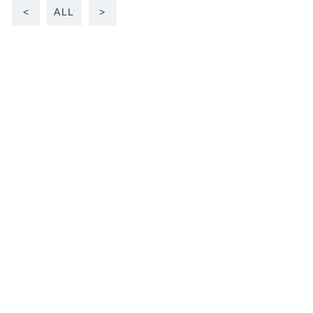
<
ALL
>