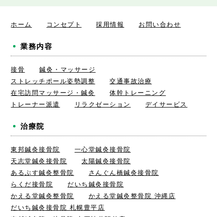
ホーム
コンセプト
採用情報
お問い合わせ
業務内容
接骨
鍼灸・マッサージ
ストレッチポール姿勢調整
交通事故治療
在宅訪問マッサージ・鍼灸
体幹トレーニング
トレーナー派遣
リラクゼーション
デイサービス
治療院
東邦鍼灸接骨院
一心堂鍼灸接骨院
天志堂鍼灸接骨院
太陽鍼灸接骨院
あるぷす鍼灸整骨院
さんぐん橋鍼灸接骨院
らくだ接骨院
だいち鍼灸接骨院
かえる堂鍼灸整骨院
かえる堂鍼灸整骨院 沖縄店
だいち鍼灸接骨院 札幌豊平店