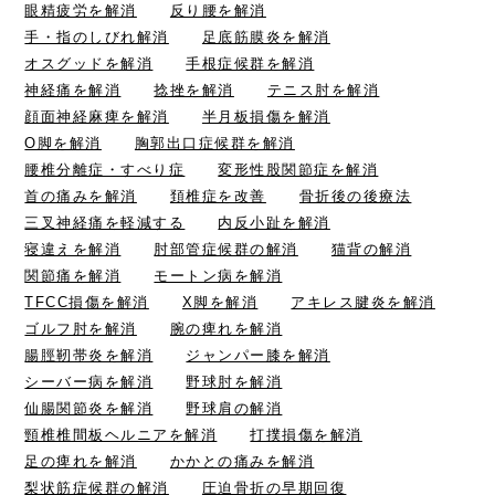
眼精疲労を解消
反り腰を解消
手・指のしびれ解消
足底筋膜炎を解消
オスグッドを解消
手根症候群を解消
神経痛を解消
捻挫を解消
テニス肘を解消
顔面神経麻痺を解消
半月板損傷を解消
O脚を解消
胸郭出口症候群を解消
腰椎分離症・すべり症
変形性股関節症を解消
首の痛みを解消
頚椎症を改善
骨折後の後療法
三叉神経痛を軽減する
内反小趾を解消
寝違えを解消
肘部管症候群の解消
猫背の解消
関節痛を解消
モートン病を解消
TFCC損傷を解消
X脚を解消
アキレス腱炎を解消
ゴルフ肘を解消
腕の痺れを解消
腸脛靭帯炎を解消
ジャンパー膝を解消
シーバー病を解消
野球肘を解消
仙腸関節炎を解消
野球肩の解消
頸椎椎間板ヘルニアを解消
打撲損傷を解消
足の痺れを解消
かかとの痛みを解消
梨状筋症候群の解消
圧迫骨折の早期回復