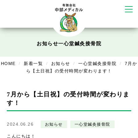
だいち鍼灸接骨院 札幌中の島店
てて整骨院 伏見啓明店
かえる堂鍼灸院 整骨院 うるま店
ウェルネス鍼灸院・接骨院 甲府千
塚店
リラクゼーション
お知らせ
一心堂鍼灸接骨院
ボディコンフォート
Cure
デイサービス
HOME
新着一覧
お知らせ
一心堂鍼灸接骨院
7月か
ら【土日祝】の受付時間が変わります！
デイサービスあやめ
在宅訪問
7月から【土日祝】の受付時間が変わりま
在宅部門事務所
す！
美容
2024.06.26
お知らせ
一心堂鍼灸接骨院
美容鍼・コルギ
こんにちは！