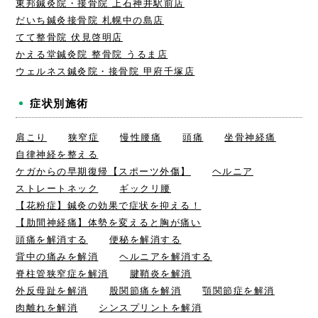
東邦鍼灸院・接骨院 上石神井駅前店
だいち鍼灸接骨院 札幌中の島店
てて整骨院 伏見啓明店
かえる堂鍼灸院 整骨院 うるま店
ウェルネス鍼灸院・接骨院 甲府千塚店
症状別施術
肩こり
狭窄症
慢性腰痛
頭痛
坐骨神経痛
自律神経を整える
ケガからの早期復帰【スポーツ外傷】
ヘルニア
ストレートネック
ギックリ腰
【花粉症】鍼灸の効果で症状を抑える！
【肋間神経痛】体勢を変えると胸が痛い
頭痛を解消する
便秘を解消する
背中の痛みを解消
ヘルニアを解消する
脊柱管狭窄症を解消
腱鞘炎を解消
外反母趾を解消
股関節痛を解消
顎関節症を解消
肉離れを解消
シンスプリントを解消