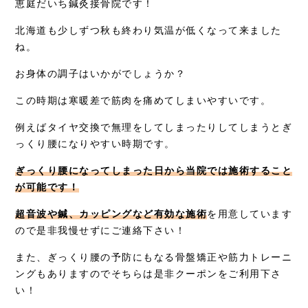
お知らせ
恵庭だいち鍼灸接骨院です！
北海道も少しずつ秋も終わり気温が低くなって来ました
症例別施術
ね。
採用情報
お身体の調子はいかがでしょうか？
この時期は寒暖差で筋肉を痛めてしまいやすいです。
例えばタイヤ交換で無理をしてしまったりしてしまうとぎ
っくり腰になりやすい時期です。
ぎっくり腰になってしまった日から当院では施術すること
が可能です！
超音波や鍼、カッピングなど有効な施術
を用意しています
ので是非我慢せずにご連絡下さい！
また、ぎっくり腰の予防にもなる骨盤矯正や筋力トレーニ
ングもありますのでそちらは是非クーポンをご利用下さ
い！