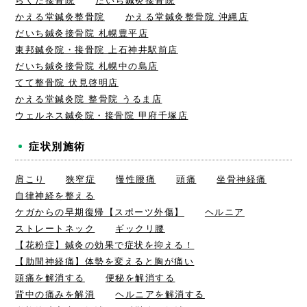
らくだ接骨院
だいち鍼灸接骨院
かえる堂鍼灸整骨院
かえる堂鍼灸整骨院 沖縄店
だいち鍼灸接骨院 札幌豊平店
東邦鍼灸院・接骨院 上石神井駅前店
だいち鍼灸接骨院 札幌中の島店
てて整骨院 伏見啓明店
かえる堂鍼灸院 整骨院 うるま店
ウェルネス鍼灸院・接骨院 甲府千塚店
症状別施術
肩こり
狭窄症
慢性腰痛
頭痛
坐骨神経痛
自律神経を整える
ケガからの早期復帰【スポーツ外傷】
ヘルニア
ストレートネック
ギックリ腰
【花粉症】鍼灸の効果で症状を抑える！
【肋間神経痛】体勢を変えると胸が痛い
頭痛を解消する
便秘を解消する
背中の痛みを解消
ヘルニアを解消する