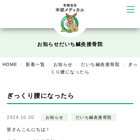
だいち鍼灸接骨院 札幌中の島店
てて整骨院 伏見啓明店
かえる堂鍼灸院 整骨院 うるま店
ウェルネス鍼灸院・接骨院 甲府千
塚店
リラクゼーション
お知らせ
だいち鍼灸接骨院
ボディコンフォート
Cure
デイサービス
HOME
新着一覧
お知らせ
だいち鍼灸接骨院
ぎっ
くり腰になったら
デイサービスあやめ
在宅訪問
ぎっくり腰になったら
在宅部門事務所
美容
2024.10.30
お知らせ
だいち鍼灸接骨院
美容鍼・コルギ
皆さんこんにちは！