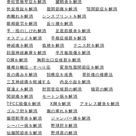
脊柱管狭窄症を解消
腱鞘炎を解消
外反母趾を解消
股関節痛を解消
顎関節症を解消
肉離れを解消
シンスプリントを解消
眼精疲労を解消
反り腰を解消
手・指のしびれ解消
足底筋膜炎を解消
オスグッドを解消
手根症候群を解消
神経痛を解消
捻挫を解消
テニス肘を解消
顔面神経麻痺を解消
半月板損傷を解消
O脚を解消
胸郭出口症候群を解消
腰椎分離症・すべり症
変形性股関節症を解消
首の痛みを解消
頚椎症を改善
骨折後の後療法
三叉神経痛を軽減する
内反小趾を解消
寝違えを解消
肘部管症候群の解消
猫背の解消
関節痛を解消
モートン病を解消
TFCC損傷を解消
X脚を解消
アキレス腱炎を解消
ゴルフ肘を解消
腕の痺れを解消
腸脛靭帯炎を解消
ジャンパー膝を解消
シーバー病を解消
野球肘を解消
仙腸関節炎を解消
野球肩の解消