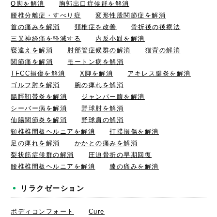
O脚を解消
胸郭出口症候群を解消
腰椎分離症・すべり症
変形性股関節症を解消
首の痛みを解消
頚椎症を改善
骨折後の後療法
三叉神経痛を軽減する
内反小趾を解消
寝違えを解消
肘部管症候群の解消
猫背の解消
関節痛を解消
モートン病を解消
TFCC損傷を解消
X脚を解消
アキレス腱炎を解消
ゴルフ肘を解消
腕の痺れを解消
腸脛靭帯炎を解消
ジャンパー膝を解消
シーバー病を解消
野球肘を解消
仙腸関節炎を解消
野球肩の解消
頸椎椎間板ヘルニアを解消
打撲損傷を解消
足の痺れを解消
かかとの痛みを解消
梨状筋症候群の解消
圧迫骨折の早期回復
腰椎椎間板ヘルニアを解消
膝の痛みを解消
リラクゼーション
ボディコンフォート
Cure