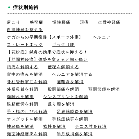
症状別施術
肩こり
狭窄症
慢性腰痛
頭痛
坐骨神経痛
自律神経を整える
ケガからの早期復帰【スポーツ外傷】
ヘルニア
ストレートネック
ギックリ腰
【花粉症】鍼灸の効果で症状を抑える！
【肋間神経痛】体勢を変えると胸が痛い
頭痛を解消する
便秘を解消する
背中の痛みを解消
ヘルニアを解消する
脊柱管狭窄症を解消
腱鞘炎を解消
外反母趾を解消
股関節痛を解消
顎関節症を解消
肉離れを解消
シンスプリントを解消
眼精疲労を解消
反り腰を解消
手・指のしびれ解消
足底筋膜炎を解消
オスグッドを解消
手根症候群を解消
神経痛を解消
捻挫を解消
テニス肘を解消
顔面神経麻痺を解消
半月板損傷を解消