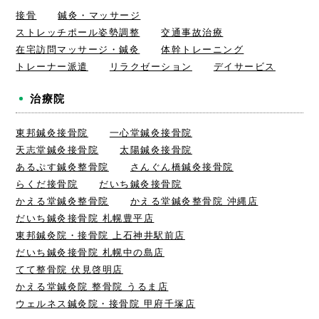
接骨
鍼灸・マッサージ
ストレッチポール姿勢調整
交通事故治療
在宅訪問マッサージ・鍼灸
体幹トレーニング
トレーナー派遣
リラクゼーション
デイサービス
治療院
東邦鍼灸接骨院
一心堂鍼灸接骨院
天志堂鍼灸接骨院
太陽鍼灸接骨院
あるぷす鍼灸整骨院
さんぐん橋鍼灸接骨院
らくだ接骨院
だいち鍼灸接骨院
かえる堂鍼灸整骨院
かえる堂鍼灸整骨院 沖縄店
だいち鍼灸接骨院 札幌豊平店
東邦鍼灸院・接骨院 上石神井駅前店
だいち鍼灸接骨院 札幌中の島店
てて整骨院 伏見啓明店
かえる堂鍼灸院 整骨院 うるま店
ウェルネス鍼灸院・接骨院 甲府千塚店