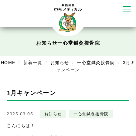
かえる堂鍼灸院 整骨院 うるま店
ウェルネス鍼灸院・接骨院 甲府千
塚店
リラクゼーション
ボディコンフォート
Cure
お知らせ
一心堂鍼灸接骨院
デイサービス
HOME
新着一覧
お知らせ
一心堂鍼灸接骨院
3月キ
デイサービスあやめ
ャンペーン
在宅訪問
3月キャンペーン
在宅部門事務所
美容
2025.03.05
お知らせ
一心堂鍼灸接骨院
美容鍼・コルギ
こんにちは！
お知らせ