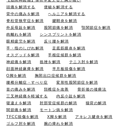
【肋間神経痛】体勢を変えると胸が痛い
頭痛を解消する
便秘を解消する
背中の痛みを解消
ヘルニアを解消する
脊柱管狭窄症を解消
腱鞘炎を解消
外反母趾を解消
股関節痛を解消
顎関節症を解消
肉離れを解消
シンスプリントを解消
眼精疲労を解消
反り腰を解消
手・指のしびれ解消
足底筋膜炎を解消
オスグッドを解消
手根症候群を解消
神経痛を解消
捻挫を解消
テニス肘を解消
顔面神経麻痺を解消
半月板損傷を解消
O脚を解消
胸郭出口症候群を解消
腰椎分離症・すべり症
変形性股関節症を解消
首の痛みを解消
頚椎症を改善
骨折後の後療法
三叉神経痛を軽減する
内反小趾を解消
寝違えを解消
肘部管症候群の解消
猫背の解消
関節痛を解消
モートン病を解消
TFCC損傷を解消
X脚を解消
アキレス腱炎を解消
ゴルフ肘を解消
腕の痺れを解消