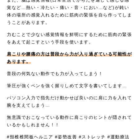
また、脳は感覚情報(日常生活でからだを通して感じる感
覚など…熱い・冷たい・痛い・音・におい…など)が鈍い
体の場所の感覚入れるために筋肉の緊張を自ら作ってしま
うことがあります。
力むことで少ない感覚情報を鮮明にするために筋肉の緊張
をあえて起こすという手段を使います。
肩こりや腰痛の方は普段から力が入り過ぎている可能性が
あります。
普段の何気ない動作でも力が入ってしまう！
筆圧が強くペンを強く握りしめて文字を書いてします…
パソコン入力で指先だけ動かせば良いのに肩に力を入れて
腕を支えてしまう…
無意識でおこなっている動作に肩こりのヒントが隠されて
いるかもしれません！！
#頸椎椎間板ヘルニア #姿勢改善 #ストレッチ #運動療法