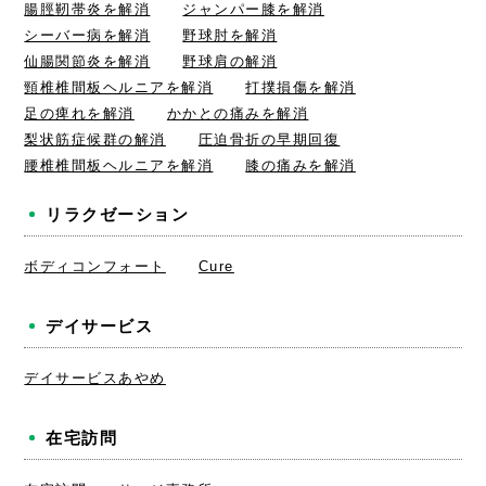
腸脛靭帯炎を解消
ジャンパー膝を解消
シーバー病を解消
野球肘を解消
仙腸関節炎を解消
野球肩の解消
頸椎椎間板ヘルニアを解消
打撲損傷を解消
足の痺れを解消
かかとの痛みを解消
梨状筋症候群の解消
圧迫骨折の早期回復
腰椎椎間板ヘルニアを解消
膝の痛みを解消
リラクゼーション
ボディコンフォート
Cure
デイサービス
デイサービスあやめ
在宅訪問