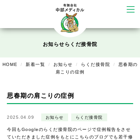
塚店
リラクゼーション
ボディコンフォート
Cure
デイサービス
お知らせ
らくだ接骨院
デイサービスあやめ
HOME
新着一覧
お知らせ
らくだ接骨院
思春期の
在宅訪問
肩こりの症例
在宅部門事務所
思春期の肩こりの症例
美容
美容鍼・コルギ
2025.04.09
お知らせ
らくだ接骨院
お知らせ
今回もGoogleのらくだ接骨院のページで症例報告をさせ
ていただきました症例をもとにこちらのブログでも若干修
症例別施術