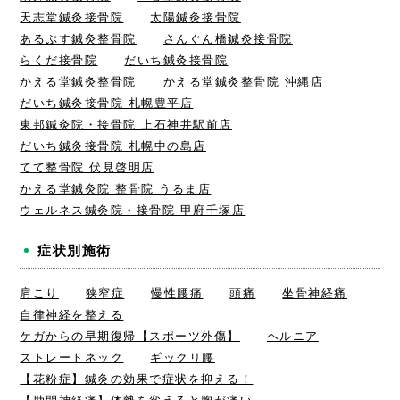
天志堂鍼灸接骨院
太陽鍼灸接骨院
あるぷす鍼灸整骨院
さんぐん橋鍼灸接骨院
らくだ接骨院
だいち鍼灸接骨院
かえる堂鍼灸整骨院
かえる堂鍼灸整骨院 沖縄店
だいち鍼灸接骨院 札幌豊平店
東邦鍼灸院・接骨院 上石神井駅前店
だいち鍼灸接骨院 札幌中の島店
てて整骨院 伏見啓明店
かえる堂鍼灸院 整骨院 うるま店
ウェルネス鍼灸院・接骨院 甲府千塚店
症状別施術
肩こり
狭窄症
慢性腰痛
頭痛
坐骨神経痛
自律神経を整える
ケガからの早期復帰【スポーツ外傷】
ヘルニア
ストレートネック
ギックリ腰
【花粉症】鍼灸の効果で症状を抑える！