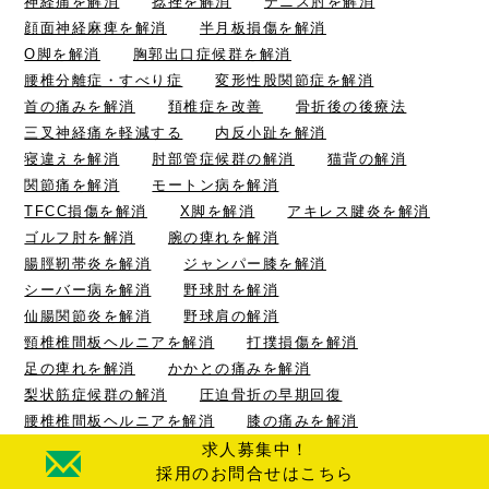
神経痛を解消
捻挫を解消
テニス肘を解消
顔面神経麻痺を解消
半月板損傷を解消
O脚を解消
胸郭出口症候群を解消
腰椎分離症・すべり症
変形性股関節症を解消
首の痛みを解消
頚椎症を改善
骨折後の後療法
三叉神経痛を軽減する
内反小趾を解消
寝違えを解消
肘部管症候群の解消
猫背の解消
関節痛を解消
モートン病を解消
TFCC損傷を解消
X脚を解消
アキレス腱炎を解消
ゴルフ肘を解消
腕の痺れを解消
腸脛靭帯炎を解消
ジャンパー膝を解消
シーバー病を解消
野球肘を解消
仙腸関節炎を解消
野球肩の解消
頸椎椎間板ヘルニアを解消
打撲損傷を解消
足の痺れを解消
かかとの痛みを解消
梨状筋症候群の解消
圧迫骨折の早期回復
腰椎椎間板ヘルニアを解消
膝の痛みを解消
求人募集中！
リラクゼーション
採用のお問合せはこちら