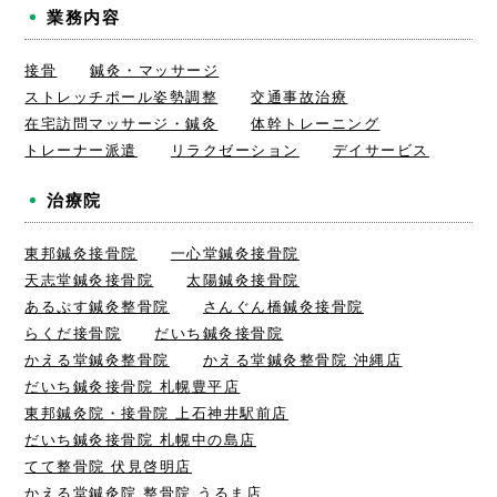
業務内容
接骨
鍼灸・マッサージ
ストレッチポール姿勢調整
交通事故治療
在宅訪問マッサージ・鍼灸
体幹トレーニング
トレーナー派遣
リラクゼーション
デイサービス
治療院
東邦鍼灸接骨院
一心堂鍼灸接骨院
天志堂鍼灸接骨院
太陽鍼灸接骨院
あるぷす鍼灸整骨院
さんぐん橋鍼灸接骨院
らくだ接骨院
だいち鍼灸接骨院
かえる堂鍼灸整骨院
かえる堂鍼灸整骨院 沖縄店
だいち鍼灸接骨院 札幌豊平店
東邦鍼灸院・接骨院 上石神井駅前店
だいち鍼灸接骨院 札幌中の島店
てて整骨院 伏見啓明店
かえる堂鍼灸院 整骨院 うるま店