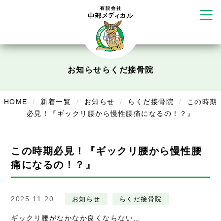
リラクゼーション
ボディコンフォート
Cure
デイサービス
お知らせ
らくだ接骨院
デイサービスあやめ
在宅訪問
HOME
新着一覧
お知らせ
らくだ接骨院
この時期
必見！『ギックリ腰から慢性腰痛になるの！？』
在宅部門事務所
美容
この時期必見！『ギックリ腰から慢性腰
美容鍼・コルギ
痛になるの！？』
お知らせ
2025.11.20
お知らせ
らくだ接骨院
症例別施術
ギックリ腰がなかなか良くならない…