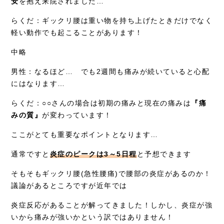
安
を抱え来院されました…
らくだ：ギックリ腰は重い物を持ち上げたときだけでなく
軽い動作でも起こることがあります！
中略
男性：なるほど… でも2週間も痛みが続いていると心配
にはなります…
らくだ：○○さんの場合は初期の痛みと現在の痛みは
『痛
みの質』
が変わっています！
ここがとても重要なポイントとなります…
通常ですと
炎症のピークは3～5日程
と予想できます
そもそもギックリ腰(急性腰痛)で腰部の炎症があるのか！
議論があるところですが近年では
炎症反応があることが解ってきました！しかし、炎症が強
いから痛みが強いかという訳ではありません！