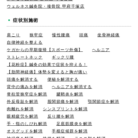
ウェルネス鍼灸院・接骨院 甲府千塚店
症状別施術
肩こり
狭窄症
慢性腰痛
頭痛
坐骨神経痛
自律神経を整える
ケガからの早期復帰【スポーツ外傷】
ヘルニア
ストレートネック
ギックリ腰
【花粉症】鍼灸の効果で症状を抑える！
【肋間神経痛】体勢を変えると胸が痛い
頭痛を解消する
便秘を解消する
背中の痛みを解消
ヘルニアを解消する
脊柱管狭窄症を解消
腱鞘炎を解消
外反母趾を解消
股関節痛を解消
顎関節症を解消
肉離れを解消
シンスプリントを解消
眼精疲労を解消
反り腰を解消
手・指のしびれ解消
足底筋膜炎を解消
オスグッドを解消
手根症候群を解消