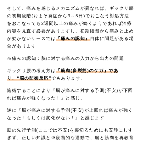
そして、痛みを感じるメカニズムが異なれば、ギックリ腰
の初期段階(およそ発症から3～5日)でおこなう対処方法
をおこなっても2週間以上の痛みが続くようであれば治療
内容を見直す必要がありますし、初期段階から痛みと止め
が効かないケースでは
『痛みの認知』
自体に問題がある場
合があります
※痛みの認知：脳に対する痛みの入力から出力の問題
ギックリ腰の考え方は
『筋肉(多裂筋)のケガ』であ
り、“脳の防御反応”
でもあります。
施術することにより『脳が痛みに対する予測(不安)が下回
れば痛みが軽くなった！』と感じ、
逆に『脳が痛みに対する予測(不安)が上回れば痛みが強く
なった！もしくは変化がない！』と感じます
脳の先行予測(ここでは不安)を裏切るためにも安静にしす
ぎず、正しい知識と※段階的な運動で、脳と筋肉を再教育