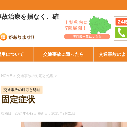
事故治療を損なく、確
費用について
交通事故に遭ったら
交通事故のよ
HOME
>
交通事故の対応と処理
>
交通事故の対応と処理
固定症状
投稿日：2024年4月2日 更新日：
2025年2月21日