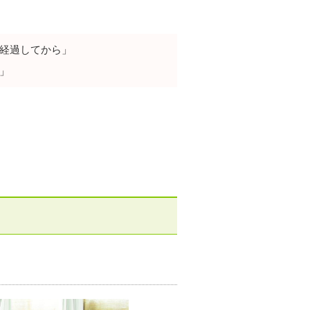
上経過してから」
」