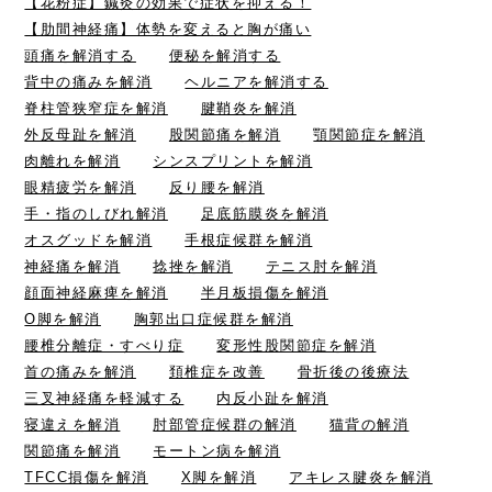
【花粉症】鍼灸の効果で症状を抑える！
【肋間神経痛】体勢を変えると胸が痛い
頭痛を解消する
便秘を解消する
背中の痛みを解消
ヘルニアを解消する
脊柱管狭窄症を解消
腱鞘炎を解消
外反母趾を解消
股関節痛を解消
顎関節症を解消
肉離れを解消
シンスプリントを解消
眼精疲労を解消
反り腰を解消
手・指のしびれ解消
足底筋膜炎を解消
オスグッドを解消
手根症候群を解消
神経痛を解消
捻挫を解消
テニス肘を解消
顔面神経麻痺を解消
半月板損傷を解消
O脚を解消
胸郭出口症候群を解消
腰椎分離症・すべり症
変形性股関節症を解消
首の痛みを解消
頚椎症を改善
骨折後の後療法
三叉神経痛を軽減する
内反小趾を解消
寝違えを解消
肘部管症候群の解消
猫背の解消
関節痛を解消
モートン病を解消
TFCC損傷を解消
X脚を解消
アキレス腱炎を解消