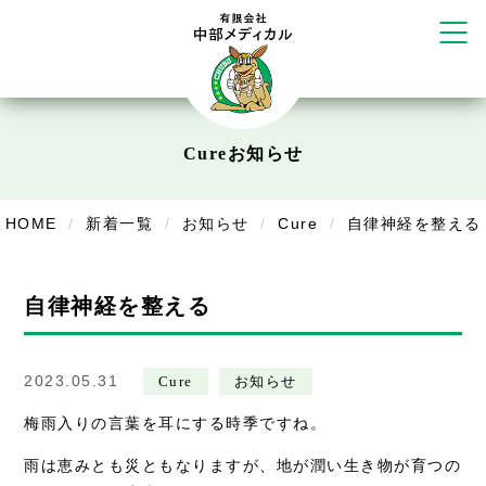
かえる堂鍼灸院 整骨院 うるま店
ウェルネス鍼灸院・接骨院 甲府千
塚店
リラクゼーション
Cure
お知らせ
ボディコンフォート
Cure
デイサービス
HOME
新着一覧
お知らせ
Cure
自律神経を整える
デイサービスあやめ
在宅訪問
自律神経を整える
在宅部門事務所
美容
2023.05.31
Cure
お知らせ
梅雨入りの言葉を耳にする時季ですね。
美容鍼・コルギ
雨は恵みとも災ともなりますが、地が潤い生き物が育つの
お知らせ