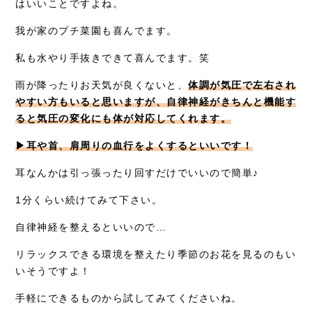
はいいことですよね。
症例別施術
我が家のプチ菜園も喜んでます。
私も水やり手抜きできて喜んでます。笑
採用情報
雨が降ったりお天気が良くないと、
体調が気圧で左右され
やすい方もいると思いますが、自律神経がきちんと機能す
ると気圧の変化にも体が対応してくれます。
▶︎耳や首、肩周りの血行をよくするといいです！
耳なんかは引っ張ったり回すだけでいいので簡単♪
1分くらい続けてみて下さい。
自律神経を整えるといいので…
リラックスできる環境を整えたり季節のお花を見るのもい
いそうですよ！
手軽にできるものから試してみてくださいね。