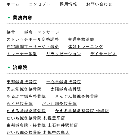
ホーム
コンセプト
採用情報
お問い合わせ
業務内容
接骨
鍼灸・マッサージ
ストレッチポール姿勢調整
交通事故治療
在宅訪問マッサージ・鍼灸
体幹トレーニング
トレーナー派遣
リラクゼーション
デイサービス
治療院
東邦鍼灸接骨院
一心堂鍼灸接骨院
天志堂鍼灸接骨院
太陽鍼灸接骨院
あるぷす鍼灸整骨院
さんぐん橋鍼灸接骨院
らくだ接骨院
だいち鍼灸接骨院
かえる堂鍼灸整骨院
かえる堂鍼灸整骨院 沖縄店
だいち鍼灸接骨院 札幌豊平店
東邦鍼灸院・接骨院 上石神井駅前店
だいち鍼灸接骨院 札幌中の島店