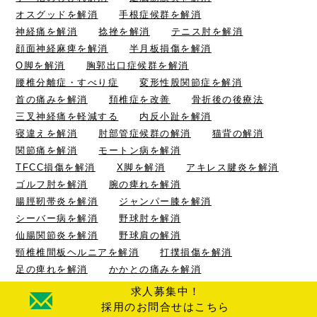
オスグッドを解消
手根症候群を解消
神経痛を解消
捻挫を解消
テニス肘を解消
顔面神経麻痺を解消
半月板損傷を解消
O脚を解消
胸郭出口症候群を解消
腰椎分離症・すべり症
変形性股関節症を解消
首の痛みを解消
頚椎症を改善
骨折後の後療法
三叉神経痛を軽減する
内反小趾を解消
寝違えを解消
肘部管症候群の解消
猫背の解消
関節痛を解消
モートン病を解消
TFCC損傷を解消
X脚を解消
アキレス腱炎を解消
ゴルフ肘を解消
腕の痺れを解消
腸脛靭帯炎を解消
ジャンパー膝を解消
シーバー病を解消
野球肘を解消
仙腸関節炎を解消
野球肩の解消
頸椎椎間板ヘルニアを解消
打撲損傷を解消
足の痺れを解消
かかとの痛みを解消
梨状筋症候群の解消
圧迫骨折の早期回復
求人募集中！
腰椎椎間板ヘルニアを解消
膝の痛みを解消
採用のお問合せはこちら