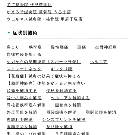
てて整骨院 伏見啓明店
かえる堂鍼灸院 整骨院 うるま店
ウェルネス鍼灸院・接骨院 甲府千塚店
症状別施術
肩こり
狭窄症
慢性腰痛
頭痛
坐骨神経痛
自律神経を整える
ケガからの早期復帰【スポーツ外傷】
ヘルニア
ストレートネック
ギックリ腰
【花粉症】鍼灸の効果で症状を抑える！
【肋間神経痛】体勢を変えると胸が痛い
頭痛を解消する
便秘を解消する
背中の痛みを解消
ヘルニアを解消する
脊柱管狭窄症を解消
腱鞘炎を解消
外反母趾を解消
股関節痛を解消
顎関節症を解消
肉離れを解消
シンスプリントを解消
眼精疲労を解消
反り腰を解消
手・指のしびれ解消
足底筋膜炎を解消