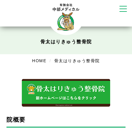
リラクゼーション
ボディコンフォート
Cure
デイサービス
骨太はりきゅう整骨院
デイサービスあやめ
在宅訪問
HOME
骨太はりきゅう整骨院
在宅部門事務所
美容
美容鍼・コルギ
お知らせ
院概要
症例別施術