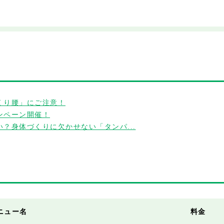
くり腰」にご注意！
ンペーン開催！
？身体づくりに欠かせない「タンパ...
ニュー名
料金