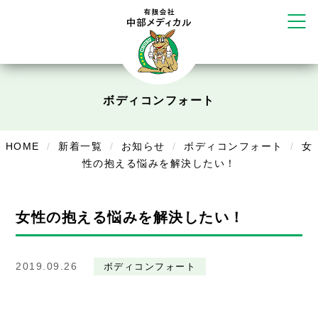
かえる堂鍼灸院 整骨院 うるま店
ウェルネス鍼灸院・接骨院 甲府千
塚店
リラクゼーション
ボディコンフォート
Cure
ボディコンフォート
デイサービス
HOME
新着一覧
お知らせ
ボディコンフォート
女
デイサービスあやめ
性の抱える悩みを解決したい！
在宅訪問
女性の抱える悩みを解決したい！
在宅部門事務所
美容
2019.09.26
ボディコンフォート
美容鍼・コルギ
お知らせ