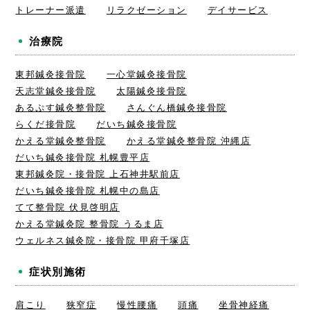
トレーナー派遣
リラクゼーション
デイサービス
治療院
東邦鍼灸接骨院
一心堂鍼灸接骨院
天志堂鍼灸接骨院
太陽鍼灸接骨院
あるぷす鍼灸整骨院
さんぐん橋鍼灸接骨院
らくだ接骨院
だいち鍼灸接骨院
かえる堂鍼灸整骨院
かえる堂鍼灸整骨院 沖縄店
だいち鍼灸接骨院 札幌豊平店
東邦鍼灸院・接骨院 上石神井駅前店
だいち鍼灸接骨院 札幌中の島店
てて整骨院 伏見啓明店
かえる堂鍼灸院 整骨院 うるま店
ウェルネス鍼灸院・接骨院 甲府千塚店
症状別施術
肩こり
狭窄症
慢性腰痛
頭痛
坐骨神経痛