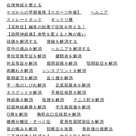
自律神経を整える
ケガからの早期復帰【スポーツ外傷】
ヘルニア
ストレートネック
ギックリ腰
【花粉症】鍼灸の効果で症状を抑える！
【肋間神経痛】体勢を変えると胸が痛い
頭痛を解消する
便秘を解消する
背中の痛みを解消
ヘルニアを解消する
脊柱管狭窄症を解消
腱鞘炎を解消
外反母趾を解消
股関節痛を解消
顎関節症を解消
肉離れを解消
シンスプリントを解消
眼精疲労を解消
反り腰を解消
手・指のしびれ解消
足底筋膜炎を解消
オスグッドを解消
手根症候群を解消
神経痛を解消
捻挫を解消
テニス肘を解消
顔面神経麻痺を解消
半月板損傷を解消
O脚を解消
胸郭出口症候群を解消
腰椎分離症・すべり症
変形性股関節症を解消
首の痛みを解消
頚椎症を改善
骨折後の後療法