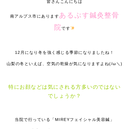
皆さんこんにちは
症例別施術
あるぷす鍼灸整骨
南アルプス市にあります
採用情報
院
です
12月になり冬を強く感じる季節になりましたね！
山梨の冬といえば、空気の乾燥が気になりますよね(/ω＼)
特にお顔などは気にされる方多いのではない
でしょうか？
当院で行っている「MIREYフェイシャル美容鍼」