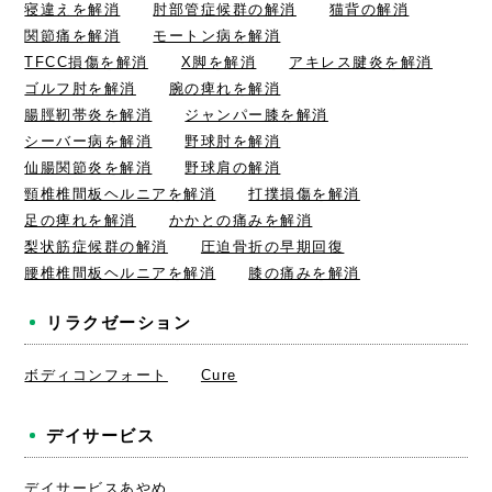
寝違えを解消
肘部管症候群の解消
猫背の解消
関節痛を解消
モートン病を解消
TFCC損傷を解消
X脚を解消
アキレス腱炎を解消
ゴルフ肘を解消
腕の痺れを解消
腸脛靭帯炎を解消
ジャンパー膝を解消
シーバー病を解消
野球肘を解消
仙腸関節炎を解消
野球肩の解消
頸椎椎間板ヘルニアを解消
打撲損傷を解消
足の痺れを解消
かかとの痛みを解消
梨状筋症候群の解消
圧迫骨折の早期回復
腰椎椎間板ヘルニアを解消
膝の痛みを解消
リラクゼーション
ボディコンフォート
Cure
デイサービス
デイサービスあやめ