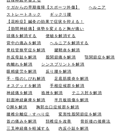
自律神経を整える
ケガからの早期復帰【スポーツ外傷】
ヘルニア
ストレートネック
ギックリ腰
【花粉症】鍼灸の効果で症状を抑える！
【肋間神経痛】体勢を変えると胸が痛い
頭痛を解消する
便秘を解消する
背中の痛みを解消
ヘルニアを解消する
脊柱管狭窄症を解消
腱鞘炎を解消
外反母趾を解消
股関節痛を解消
顎関節症を解消
肉離れを解消
シンスプリントを解消
眼精疲労を解消
反り腰を解消
手・指のしびれ解消
足底筋膜炎を解消
オスグッドを解消
手根症候群を解消
神経痛を解消
捻挫を解消
テニス肘を解消
顔面神経麻痺を解消
半月板損傷を解消
O脚を解消
胸郭出口症候群を解消
腰椎分離症・すべり症
変形性股関節症を解消
首の痛みを解消
頚椎症を改善
骨折後の後療法
三叉神経痛を軽減する
内反小趾を解消