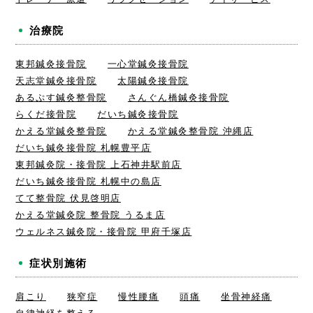
治療院
東邦鍼灸接骨院
一心堂鍼灸接骨院
天志堂鍼灸接骨院
太陽鍼灸接骨院
あるぷす鍼灸整骨院
さんぐん橋鍼灸接骨院
らくだ接骨院
だいち鍼灸接骨院
かえる堂鍼灸整骨院
かえる堂鍼灸整骨院 沖縄店
だいち鍼灸接骨院 札幌豊平店
東邦鍼灸院・接骨院 上石神井駅前店
だいち鍼灸接骨院 札幌中の島店
てて整骨院 伏見啓明店
かえる堂鍼灸院 整骨院 うるま店
ウェルネス鍼灸院・接骨院 甲府千塚店
症状別施術
肩こり
狭窄症
慢性腰痛
頭痛
坐骨神経痛