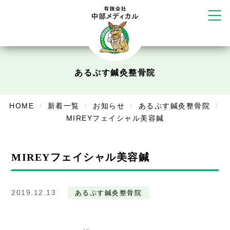
かえる堂鍼灸院 整骨院 うるま店
ウェルネス鍼灸院・接骨院 甲府千
塚店
リラクゼーション
ボディコンフォート
Cure
あるぷす鍼灸整骨院
デイサービス
デイサービスあやめ
HOME
新着一覧
お知らせ
あるぷす鍼灸整骨院
MIREYフェイシャル美容鍼
在宅訪問
在宅部門事務所
MIREYフェイシャル美容鍼
美容
美容鍼・コルギ
2019.12.13
あるぷす鍼灸整骨院
お知らせ