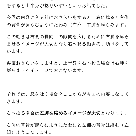
をすると上半身が捻りやすいというお話でした。
症例別施術
今回の内容に入る前におさらいをすると、右に捻ると右側
採用情報
の背骨が膨らむようにたわみ（右凸）右肺が膨らみます。
この動きは右側の骨同士の隙間を広げるために右肺を膨ら
ませるイメージが大切となり右へ捻る動きの手助けをして
います。
再度おさらいをしますと、上半身を右へ捻る場合は右肺を
膨らませるイメージでおこないます。
それでは、息を吐く場合？ここからが今回の内容になって
きます。
右へ捻る場合は
左肺を縮めるイメージが大切
となります。
右側の背骨が膨らむようにたわむと左側の背骨は縮む（左
凹）ようになります。