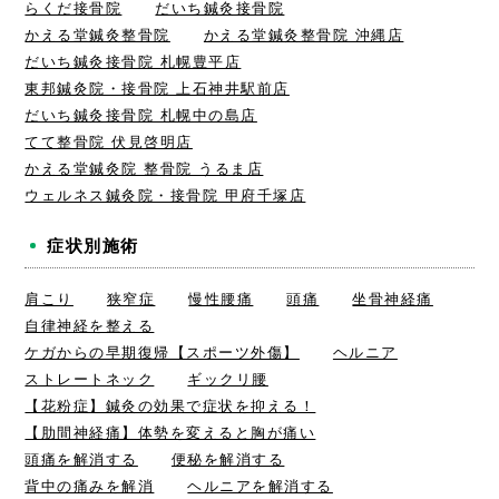
らくだ接骨院
だいち鍼灸接骨院
かえる堂鍼灸整骨院
かえる堂鍼灸整骨院 沖縄店
だいち鍼灸接骨院 札幌豊平店
東邦鍼灸院・接骨院 上石神井駅前店
だいち鍼灸接骨院 札幌中の島店
てて整骨院 伏見啓明店
かえる堂鍼灸院 整骨院 うるま店
ウェルネス鍼灸院・接骨院 甲府千塚店
症状別施術
肩こり
狭窄症
慢性腰痛
頭痛
坐骨神経痛
自律神経を整える
ケガからの早期復帰【スポーツ外傷】
ヘルニア
ストレートネック
ギックリ腰
【花粉症】鍼灸の効果で症状を抑える！
【肋間神経痛】体勢を変えると胸が痛い
頭痛を解消する
便秘を解消する
背中の痛みを解消
ヘルニアを解消する