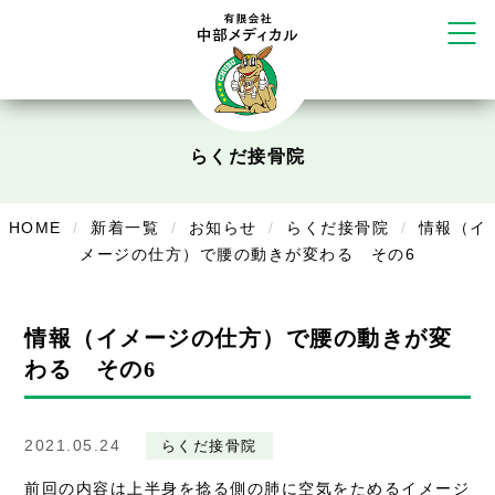
かえる堂鍼灸院 整骨院 うるま店
ウェルネス鍼灸院・接骨院 甲府千
塚店
リラクゼーション
ボディコンフォート
Cure
らくだ接骨院
デイサービス
HOME
新着一覧
お知らせ
らくだ接骨院
情報（イ
デイサービスあやめ
メージの仕方）で腰の動きが変わる その6
在宅訪問
在宅部門事務所
情報（イメージの仕方）で腰の動きが変
わる その6
美容
美容鍼・コルギ
2021.05.24
らくだ接骨院
お知らせ
前回の内容は上半身を捻る側の肺に空気をためるイメージ