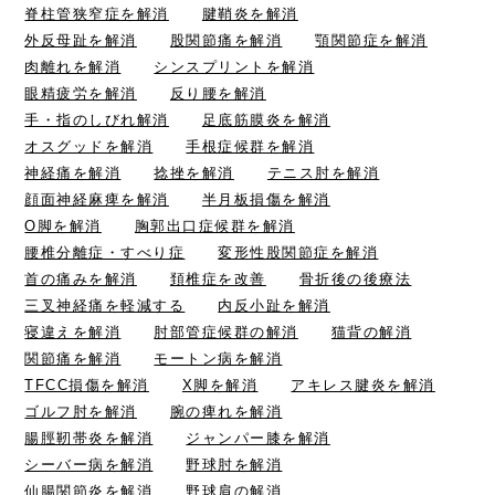
脊柱管狭窄症を解消
腱鞘炎を解消
外反母趾を解消
股関節痛を解消
顎関節症を解消
肉離れを解消
シンスプリントを解消
眼精疲労を解消
反り腰を解消
手・指のしびれ解消
足底筋膜炎を解消
オスグッドを解消
手根症候群を解消
神経痛を解消
捻挫を解消
テニス肘を解消
顔面神経麻痺を解消
半月板損傷を解消
O脚を解消
胸郭出口症候群を解消
腰椎分離症・すべり症
変形性股関節症を解消
首の痛みを解消
頚椎症を改善
骨折後の後療法
三叉神経痛を軽減する
内反小趾を解消
寝違えを解消
肘部管症候群の解消
猫背の解消
関節痛を解消
モートン病を解消
TFCC損傷を解消
X脚を解消
アキレス腱炎を解消
ゴルフ肘を解消
腕の痺れを解消
腸脛靭帯炎を解消
ジャンパー膝を解消
シーバー病を解消
野球肘を解消
仙腸関節炎を解消
野球肩の解消