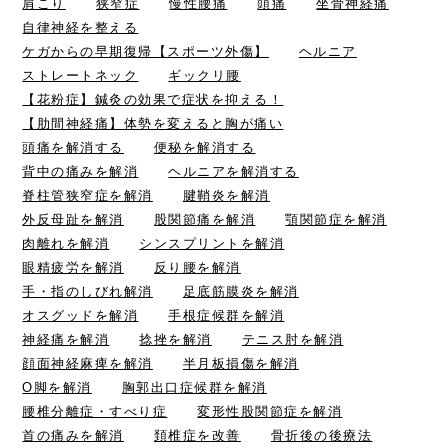
肩こり
狭窄症
慢性腰痛
頭痛
坐骨神経痛
自律神経を整える
ケガからの早期復帰【スポーツ外傷】
ヘルニア
ストレートネック
ギックリ腰
【花粉症】鍼灸の効果で症状を抑える！
【肋間神経痛】体勢を変えると胸が痛い
頭痛を解消する
便秘を解消する
背中の痛みを解消
ヘルニアを解消する
脊柱管狭窄症を解消
腱鞘炎を解消
外反母趾を解消
股関節痛を解消
顎関節症を解消
肉離れを解消
シンスプリントを解消
眼精疲労を解消
反り腰を解消
手・指のしびれ解消
足底筋膜炎を解消
オスグッドを解消
手根症候群を解消
神経痛を解消
捻挫を解消
テニス肘を解消
顔面神経麻痺を解消
半月板損傷を解消
O脚を解消
胸郭出口症候群を解消
腰椎分離症・すべり症
変形性股関節症を解消
首の痛みを解消
頚椎症を改善
骨折後の後療法