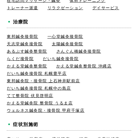
在宅訪問マッサージ・鍼灸
体幹トレーニング
トレーナー派遣
リラクゼーション
デイサービス
治療院
東邦鍼灸接骨院
一心堂鍼灸接骨院
天志堂鍼灸接骨院
太陽鍼灸接骨院
あるぷす鍼灸整骨院
さんぐん橋鍼灸接骨院
らくだ接骨院
だいち鍼灸接骨院
かえる堂鍼灸整骨院
かえる堂鍼灸整骨院 沖縄店
だいち鍼灸接骨院 札幌豊平店
東邦鍼灸院・接骨院 上石神井駅前店
だいち鍼灸接骨院 札幌中の島店
てて整骨院 伏見啓明店
かえる堂鍼灸院 整骨院 うるま店
ウェルネス鍼灸院・接骨院 甲府千塚店
症状別施術