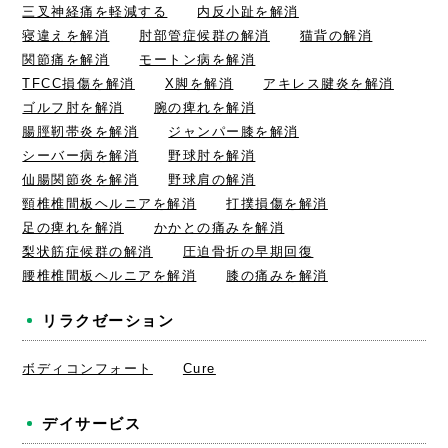
三叉神経痛を軽減する
内反小趾を解消
寝違えを解消
肘部管症候群の解消
猫背の解消
関節痛を解消
モートン病を解消
TFCC損傷を解消
X脚を解消
アキレス腱炎を解消
ゴルフ肘を解消
腕の痺れを解消
腸脛靭帯炎を解消
ジャンパー膝を解消
シーバー病を解消
野球肘を解消
仙腸関節炎を解消
野球肩の解消
頸椎椎間板ヘルニアを解消
打撲損傷を解消
足の痺れを解消
かかとの痛みを解消
梨状筋症候群の解消
圧迫骨折の早期回復
腰椎椎間板ヘルニアを解消
膝の痛みを解消
リラクゼーション
ボディコンフォート
Cure
デイサービス