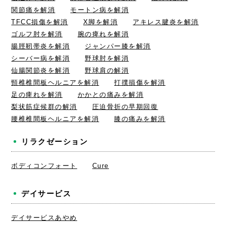
関節痛を解消
モートン病を解消
TFCC損傷を解消
X脚を解消
アキレス腱炎を解消
ゴルフ肘を解消
腕の痺れを解消
腸脛靭帯炎を解消
ジャンパー膝を解消
シーバー病を解消
野球肘を解消
仙腸関節炎を解消
野球肩の解消
頸椎椎間板ヘルニアを解消
打撲損傷を解消
足の痺れを解消
かかとの痛みを解消
梨状筋症候群の解消
圧迫骨折の早期回復
腰椎椎間板ヘルニアを解消
膝の痛みを解消
リラクゼーション
ボディコンフォート
Cure
デイサービス
デイサービスあやめ