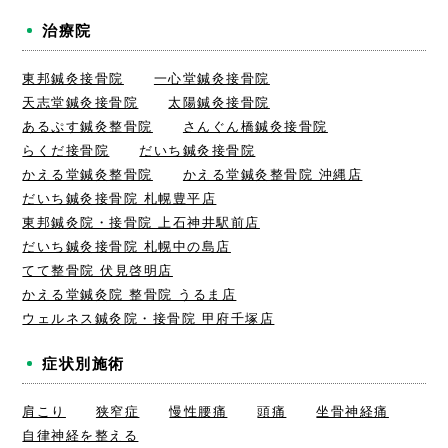
治療院
東邦鍼灸接骨院
一心堂鍼灸接骨院
天志堂鍼灸接骨院
太陽鍼灸接骨院
あるぷす鍼灸整骨院
さんぐん橋鍼灸接骨院
らくだ接骨院
だいち鍼灸接骨院
かえる堂鍼灸整骨院
かえる堂鍼灸整骨院 沖縄店
だいち鍼灸接骨院 札幌豊平店
東邦鍼灸院・接骨院 上石神井駅前店
だいち鍼灸接骨院 札幌中の島店
てて整骨院 伏見啓明店
かえる堂鍼灸院 整骨院 うるま店
ウェルネス鍼灸院・接骨院 甲府千塚店
症状別施術
肩こり
狭窄症
慢性腰痛
頭痛
坐骨神経痛
自律神経を整える