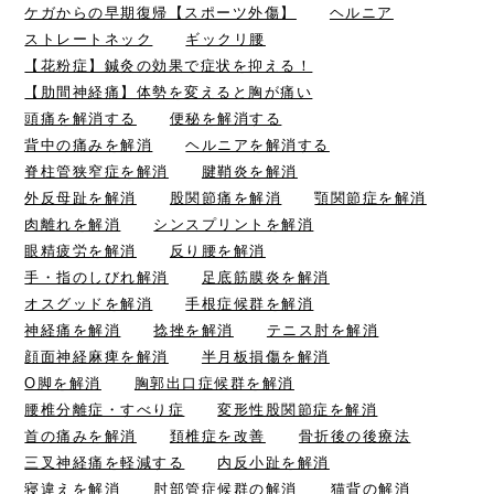
ケガからの早期復帰【スポーツ外傷】
ヘルニア
ストレートネック
ギックリ腰
【花粉症】鍼灸の効果で症状を抑える！
【肋間神経痛】体勢を変えると胸が痛い
頭痛を解消する
便秘を解消する
背中の痛みを解消
ヘルニアを解消する
脊柱管狭窄症を解消
腱鞘炎を解消
外反母趾を解消
股関節痛を解消
顎関節症を解消
肉離れを解消
シンスプリントを解消
眼精疲労を解消
反り腰を解消
手・指のしびれ解消
足底筋膜炎を解消
オスグッドを解消
手根症候群を解消
神経痛を解消
捻挫を解消
テニス肘を解消
顔面神経麻痺を解消
半月板損傷を解消
O脚を解消
胸郭出口症候群を解消
腰椎分離症・すべり症
変形性股関節症を解消
首の痛みを解消
頚椎症を改善
骨折後の後療法
三叉神経痛を軽減する
内反小趾を解消
寝違えを解消
肘部管症候群の解消
猫背の解消