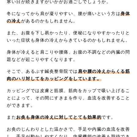
寒い日が続きますがいかがお過ごしでしょうか。
症例別施術
冬になってから肩が凝りやすい、腰が痛いという方は
身体
の冷え
があるのかもしれません。
採用情報
また、お腹を下し易かったり、便秘になりやすかったりと
いった症状も身体の冷えからきているのかもしれません。
身体が冷えると肩こりや腰痛、お腹の不調などの内臓の問
題などが起こりやすくなります。
そこで、あるぷす鍼灸整骨院では
肩や腰の冷えからくる筋
肉のハリ対してをカッピングをしています。
カッピングでは皮膚と筋膜、筋肉をカップで吸い上げるこ
とによって、その間にすきまを作り、血流を改善すること
ができます。
また
お灸も身体の冷えに対してとても効果的
です。
お灸のじんわりとした温かさで、手足や内臓の血流を改善
し、手足が動かしやすくなり、内臓機能の改善も期待でき