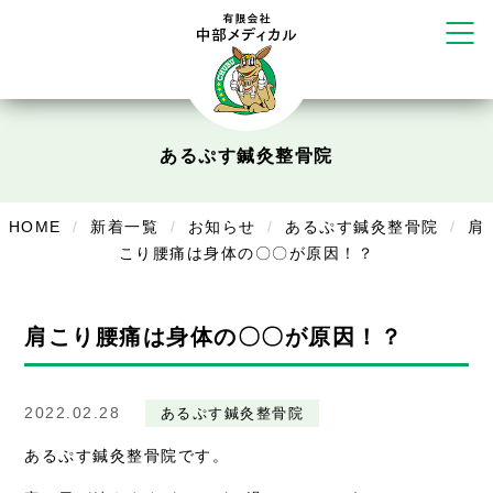
かえる堂鍼灸院 整骨院 うるま店
ウェルネス鍼灸院・接骨院 甲府千
塚店
リラクゼーション
ボディコンフォート
Cure
あるぷす鍼灸整骨院
デイサービス
HOME
新着一覧
お知らせ
あるぷす鍼灸整骨院
肩
デイサービスあやめ
こり腰痛は身体の〇〇が原因！？
在宅訪問
肩こり腰痛は身体の〇〇が原因！？
在宅部門事務所
美容
2022.02.28
あるぷす鍼灸整骨院
美容鍼・コルギ
あるぷす鍼灸整骨院です。
お知らせ