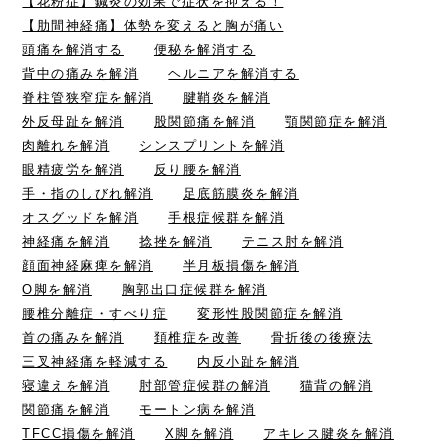
【花粉症】鍼灸の効果で症状を抑える！
【肋間神経痛】体勢を変えると胸が痛い
頭痛を解消する
便秘を解消する
背中の痛みを解消
ヘルニアを解消する
脊柱管狭窄症を解消
腱鞘炎を解消
外反母趾を解消
股関節痛を解消
顎関節症を解消
肉離れを解消
シンスプリントを解消
眼精疲労を解消
反り腰を解消
手・指のしびれ解消
足底筋膜炎を解消
オスグッドを解消
手根症候群を解消
神経痛を解消
捻挫を解消
テニス肘を解消
顔面神経麻痺を解消
半月板損傷を解消
O脚を解消
胸郭出口症候群を解消
腰椎分離症・すべり症
変形性股関節症を解消
首の痛みを解消
頚椎症を改善
骨折後の後療法
三叉神経痛を軽減する
内反小趾を解消
寝違えを解消
肘部管症候群の解消
猫背の解消
関節痛を解消
モートン病を解消
TFCC損傷を解消
X脚を解消
アキレス腱炎を解消