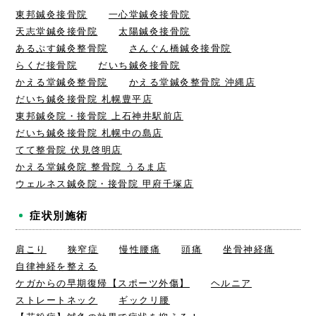
東邦鍼灸接骨院
一心堂鍼灸接骨院
天志堂鍼灸接骨院
太陽鍼灸接骨院
あるぷす鍼灸整骨院
さんぐん橋鍼灸接骨院
らくだ接骨院
だいち鍼灸接骨院
かえる堂鍼灸整骨院
かえる堂鍼灸整骨院 沖縄店
だいち鍼灸接骨院 札幌豊平店
東邦鍼灸院・接骨院 上石神井駅前店
だいち鍼灸接骨院 札幌中の島店
てて整骨院 伏見啓明店
かえる堂鍼灸院 整骨院 うるま店
ウェルネス鍼灸院・接骨院 甲府千塚店
症状別施術
肩こり
狭窄症
慢性腰痛
頭痛
坐骨神経痛
自律神経を整える
ケガからの早期復帰【スポーツ外傷】
ヘルニア
ストレートネック
ギックリ腰