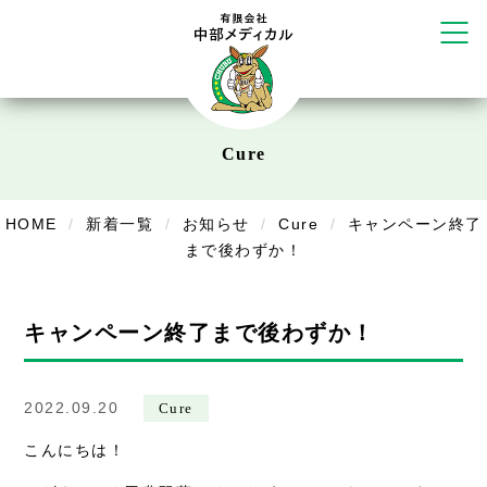
かえる堂鍼灸院 整骨院 うるま店
ウェルネス鍼灸院・接骨院 甲府千
塚店
リラクゼーション
ボディコンフォート
Cure
Cure
デイサービス
デイサービスあやめ
HOME
新着一覧
お知らせ
Cure
キャンペーン終了
まで後わずか！
在宅訪問
在宅部門事務所
キャンペーン終了まで後わずか！
美容
2022.09.20
美容鍼・コルギ
Cure
こんにちは！
お知らせ