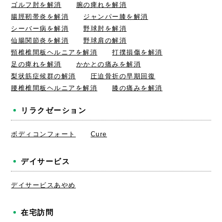
ゴルフ肘を解消
腕の痺れを解消
腸脛靭帯炎を解消
ジャンパー膝を解消
シーバー病を解消
野球肘を解消
仙腸関節炎を解消
野球肩の解消
頸椎椎間板ヘルニアを解消
打撲損傷を解消
足の痺れを解消
かかとの痛みを解消
梨状筋症候群の解消
圧迫骨折の早期回復
腰椎椎間板ヘルニアを解消
膝の痛みを解消
リラクゼーション
ボディコンフォート
Cure
デイサービス
デイサービスあやめ
在宅訪問