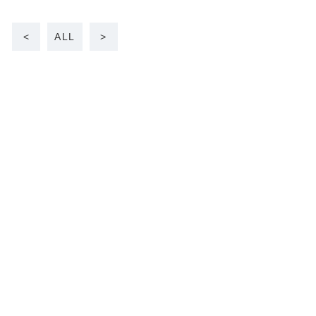
<
ALL
>