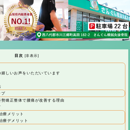
目次
[
非表示
]
の嬉しいお声をいただいています
法
ップ
姿勢矯正整体で腰痛が改善する理由
て
治療メリット
治療デメリット