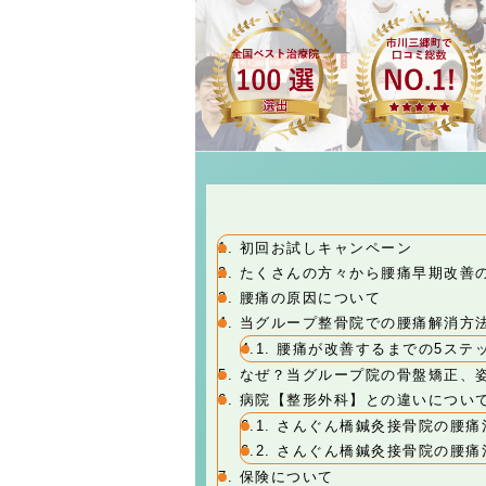
1.
初回お試しキャンペーン
2.
たくさんの方々から腰痛早期改善
3.
腰痛の原因について
4.
当グループ整骨院での腰痛解消方
4.1.
腰痛が改善するまでの5ステ
5.
なぜ？当グループ院の骨盤矯正、
6.
病院【整形外科】との違いについ
6.1.
さんぐん橋鍼灸接骨院の腰痛
6.2.
さんぐん橋鍼灸接骨院の腰痛
7.
保険について