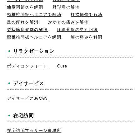
仙腸関節炎を解消
野球肩の解消
頸椎椎間板ヘルニアを解消
打撲損傷を解消
足の痺れを解消
かかとの痛みを解消
梨状筋症候群の解消
圧迫骨折の早期回復
腰椎椎間板ヘルニアを解消
膝の痛みを解消
リラクゼーション
ボディコンフォート
Cure
デイサービス
デイサービスあやめ
在宅訪問
在宅訪問マッサージ事務所