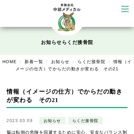
かえる堂鍼灸院 整骨院 うるま店
ウェルネス鍼灸院・接骨院 甲府千
塚店
リラクゼーション
ボディコンフォート
Cure
お知らせ
らくだ接骨院
デイサービス
HOME
新着一覧
お知らせ
らくだ接骨院
情報（イ
デイサービスあやめ
メージの仕方）でからだの動きが変わる その21
在宅訪問
在宅部門事務所
情報（イメージの仕方）でからだの動き
美容
が変わる その21
美容鍼・コルギ
2023.03.09
お知らせ
らくだ接骨院
お知らせ
脳は転倒の危険を回避するために安心、安全なバランス制