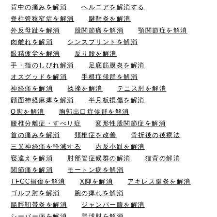
背中の痛みを解消
ヘルニアを解消する
脊柱管狭窄症を解消
腱鞘炎を解消
外反母趾を解消
股関節痛を解消
顎関節症を解消
肉離れを解消
シンスプリントを解消
眼精疲労を解消
反り腰を解消
手・指のしびれ解消
足底筋膜炎を解消
オスグッドを解消
手根症候群を解消
神経痛を解消
捻挫を解消
テニス肘を解消
顔面神経麻痺を解消
半月板損傷を解消
O脚を解消
胸郭出口症候群を解消
腰椎分離症・すべり症
変形性股関節症を解消
首の痛みを解消
頚椎症を改善
骨折後の後療法
三叉神経痛を軽減する
内反小趾を解消
寝違えを解消
肘部管症候群の解消
猫背の解消
関節痛を解消
モートン病を解消
TFCC損傷を解消
X脚を解消
アキレス腱炎を解消
ゴルフ肘を解消
腕の痺れを解消
腸脛靭帯炎を解消
ジャンパー膝を解消
シーバー病を解消
野球肘を解消