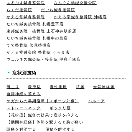
あるぷす鍼灸整骨院
さんぐん橋鍼灸接骨院
らくだ接骨院
だいち鍼灸接骨院
かえる堂鍼灸整骨院
かえる堂鍼灸整骨院 沖縄店
だいち鍼灸接骨院 札幌豊平店
東邦鍼灸院・接骨院 上石神井駅前店
だいち鍼灸接骨院 札幌中の島店
てて整骨院 伏見啓明店
かえる堂鍼灸院 整骨院 うるま店
ウェルネス鍼灸院・接骨院 甲府千塚店
症状別施術
肩こり
狭窄症
慢性腰痛
頭痛
坐骨神経痛
自律神経を整える
ケガからの早期復帰【スポーツ外傷】
ヘルニア
ストレートネック
ギックリ腰
【花粉症】鍼灸の効果で症状を抑える！
【肋間神経痛】体勢を変えると胸が痛い
頭痛を解消する
便秘を解消する