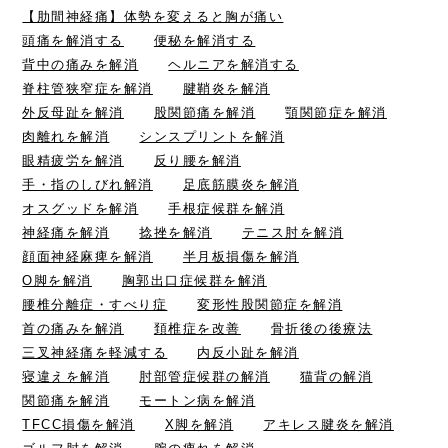
【肋間神経痛】体勢を変えると胸が痛い
頭痛を解消する
便秘を解消する
背中の痛みを解消
ヘルニアを解消する
脊柱管狭窄症を解消
腱鞘炎を解消
外反母趾を解消
股関節痛を解消
顎関節症を解消
肉離れを解消
シンスプリントを解消
眼精疲労を解消
反り腰を解消
手・指のしびれ解消
足底筋膜炎を解消
オスグッドを解消
手根症候群を解消
神経痛を解消
捻挫を解消
テニス肘を解消
顔面神経麻痺を解消
半月板損傷を解消
O脚を解消
胸郭出口症候群を解消
腰椎分離症・すべり症
変形性股関節症を解消
首の痛みを解消
頚椎症を改善
骨折後の後療法
三叉神経痛を軽減する
内反小趾を解消
寝違えを解消
肘部管症候群の解消
猫背の解消
関節痛を解消
モートン病を解消
TFCC損傷を解消
X脚を解消
アキレス腱炎を解消