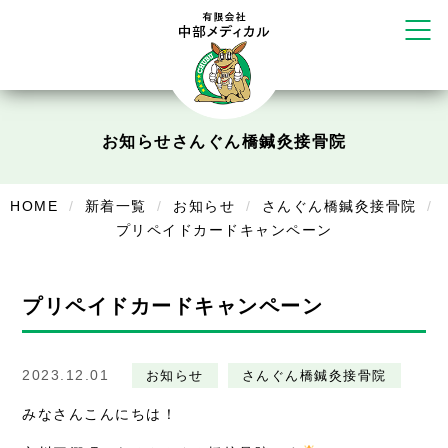
かえる堂鍼灸院 整骨院 うるま店
ウェルネス鍼灸院・接骨院 甲府千
塚店
リラクゼーション
ボディコンフォート
Cure
お知らせ
さんぐん橋鍼灸接骨院
デイサービス
HOME
新着一覧
お知らせ
さんぐん橋鍼灸接骨院
デイサービスあやめ
プリペイドカードキャンペーン
在宅訪問
在宅部門事務所
プリペイドカードキャンペーン
美容
2023.12.01
美容鍼・コルギ
お知らせ
さんぐん橋鍼灸接骨院
みなさんこんにちは！
お知らせ