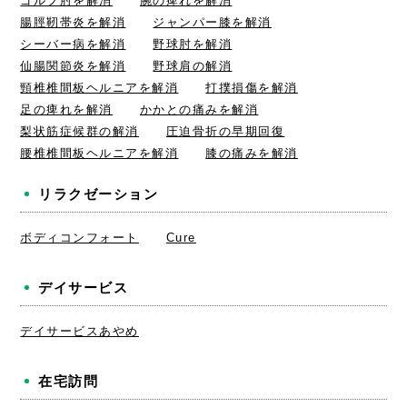
ゴルフ肘を解消
腕の痺れを解消
腸脛靭帯炎を解消
ジャンパー膝を解消
シーバー病を解消
野球肘を解消
仙腸関節炎を解消
野球肩の解消
頸椎椎間板ヘルニアを解消
打撲損傷を解消
足の痺れを解消
かかとの痛みを解消
梨状筋症候群の解消
圧迫骨折の早期回復
腰椎椎間板ヘルニアを解消
膝の痛みを解消
リラクゼーション
ボディコンフォート
Cure
デイサービス
デイサービスあやめ
在宅訪問