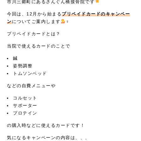
市川三郷町にあるさんぐん橋接骨院です
症例別施術
今回は、12月から始まる
プリペイドカードのキャンペー
採用情報
ン
についてご案内します
‍♀
プリペイドカードとは？
当院で使えるカードのことで
鍼
姿勢調整
トムソンベッド
などの自費メニューや
コルセット
サポーター
プロテイン
の購入時などに使えるカードです！
気になるキャンペーンの内容は、、、