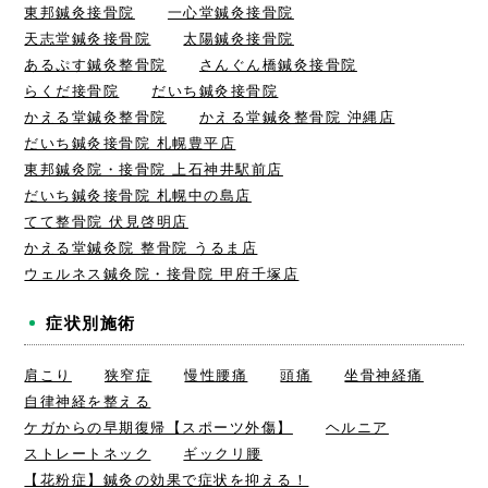
東邦鍼灸接骨院
一心堂鍼灸接骨院
天志堂鍼灸接骨院
太陽鍼灸接骨院
あるぷす鍼灸整骨院
さんぐん橋鍼灸接骨院
らくだ接骨院
だいち鍼灸接骨院
かえる堂鍼灸整骨院
かえる堂鍼灸整骨院 沖縄店
だいち鍼灸接骨院 札幌豊平店
東邦鍼灸院・接骨院 上石神井駅前店
だいち鍼灸接骨院 札幌中の島店
てて整骨院 伏見啓明店
かえる堂鍼灸院 整骨院 うるま店
ウェルネス鍼灸院・接骨院 甲府千塚店
症状別施術
肩こり
狭窄症
慢性腰痛
頭痛
坐骨神経痛
自律神経を整える
ケガからの早期復帰【スポーツ外傷】
ヘルニア
ストレートネック
ギックリ腰
【花粉症】鍼灸の効果で症状を抑える！