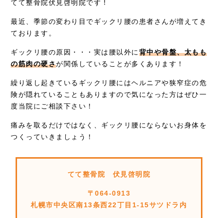
お知らせ
てて整骨院伏見啓明院です！
最近、季節の変わり目でギックリ腰の患者さんが増えてき
症例別施術
ております。
採用情報
ギックリ腰の原因・・・実は腰以外に
背中や骨盤、太もも
の筋肉の硬さ
が関係していることが多くあります！
繰り返し起きているギックリ腰にはヘルニアや狭窄症の危
険が隠れていることもありますので気になった方はぜひ一
度当院にご相談下さい！
痛みを取るだけではなく、ギックリ腰にならないお身体を
つくっていきましょう！
てて整骨院 伏見啓明院
〒064-0913
札幌市中央区南13条西22丁目1-15サツドラ内