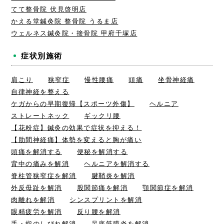
てて整骨院 伏見啓明店
かえる堂鍼灸院 整骨院 うるま店
ウェルネス鍼灸院・接骨院 甲府千塚店
症状別施術
肩こり
狭窄症
慢性腰痛
頭痛
坐骨神経痛
自律神経を整える
ケガからの早期復帰【スポーツ外傷】
ヘルニア
ストレートネック
ギックリ腰
【花粉症】鍼灸の効果で症状を抑える！
【肋間神経痛】体勢を変えると胸が痛い
頭痛を解消する
便秘を解消する
背中の痛みを解消
ヘルニアを解消する
脊柱管狭窄症を解消
腱鞘炎を解消
外反母趾を解消
股関節痛を解消
顎関節症を解消
肉離れを解消
シンスプリントを解消
眼精疲労を解消
反り腰を解消
手・指のしびれ解消
足底筋膜炎を解消