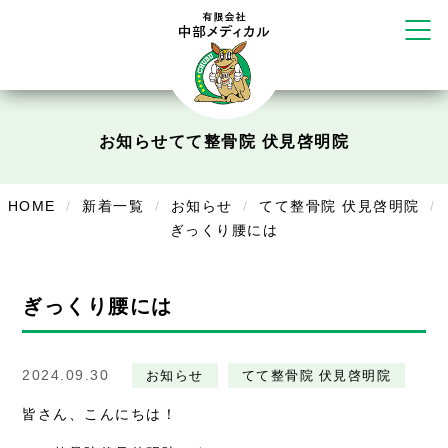
だいち鍼灸接骨院 札幌中の島店
てて整骨院 伏見啓明店
かえる堂鍼灸院 整骨院 うるま店
ウェルネス鍼灸院・接骨院 甲府千
塚店
リラクゼーション
お知らせ
てて整骨院 伏見啓明院
ボディコンフォート
Cure
デイサービス
HOME
新着一覧
お知らせ
てて整骨院 伏見啓明院
ぎっくり腰には
デイサービスあやめ
在宅訪問
ぎっくり腰には
在宅部門事務所
美容
2024.09.30
お知らせ
てて整骨院 伏見啓明院
美容鍼・コルギ
皆さん、こんにちは！