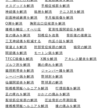
オスグッドを解消
手根症候群を解消
神経痛を解消
捻挫を解消
テニス肘を解消
顔面神経麻痺を解消
半月板損傷を解消
O脚を解消
胸郭出口症候群を解消
腰椎分離症・すべり症
変形性股関節症を解消
首の痛みを解消
頚椎症を改善
骨折後の後療法
三叉神経痛を軽減する
内反小趾を解消
寝違えを解消
肘部管症候群の解消
猫背の解消
関節痛を解消
モートン病を解消
TFCC損傷を解消
X脚を解消
アキレス腱炎を解消
ゴルフ肘を解消
腕の痺れを解消
腸脛靭帯炎を解消
ジャンパー膝を解消
シーバー病を解消
野球肘を解消
仙腸関節炎を解消
野球肩の解消
頸椎椎間板ヘルニアを解消
打撲損傷を解消
足の痺れを解消
かかとの痛みを解消
梨状筋症候群の解消
圧迫骨折の早期回復
腰椎椎間板ヘルニアを解消
膝の痛みを解消