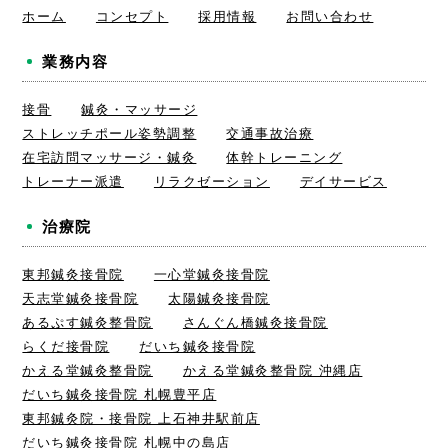
ホーム
コンセプト
採用情報
お問い合わせ
業務内容
接骨
鍼灸・マッサージ
ストレッチポール姿勢調整
交通事故治療
在宅訪問マッサージ・鍼灸
体幹トレーニング
トレーナー派遣
リラクゼーション
デイサービス
治療院
東邦鍼灸接骨院
一心堂鍼灸接骨院
天志堂鍼灸接骨院
太陽鍼灸接骨院
あるぷす鍼灸整骨院
さんぐん橋鍼灸接骨院
らくだ接骨院
だいち鍼灸接骨院
かえる堂鍼灸整骨院
かえる堂鍼灸整骨院 沖縄店
だいち鍼灸接骨院 札幌豊平店
東邦鍼灸院・接骨院 上石神井駅前店
だいち鍼灸接骨院 札幌中の島店