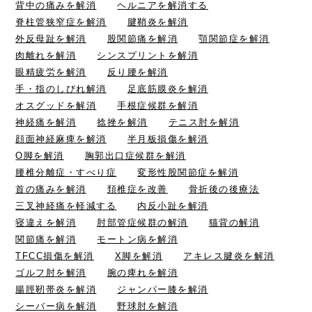
背中の痛みを解消
ヘルニアを解消する
脊柱管狭窄症を解消
腱鞘炎を解消
外反母趾を解消
股関節痛を解消
顎関節症を解消
肉離れを解消
シンスプリントを解消
眼精疲労を解消
反り腰を解消
手・指のしびれ解消
足底筋膜炎を解消
オスグッドを解消
手根症候群を解消
神経痛を解消
捻挫を解消
テニス肘を解消
顔面神経麻痺を解消
半月板損傷を解消
O脚を解消
胸郭出口症候群を解消
腰椎分離症・すべり症
変形性股関節症を解消
首の痛みを解消
頚椎症を改善
骨折後の後療法
三叉神経痛を軽減する
内反小趾を解消
寝違えを解消
肘部管症候群の解消
猫背の解消
関節痛を解消
モートン病を解消
TFCC損傷を解消
X脚を解消
アキレス腱炎を解消
ゴルフ肘を解消
腕の痺れを解消
腸脛靭帯炎を解消
ジャンパー膝を解消
シーバー病を解消
野球肘を解消