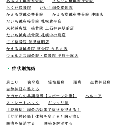
あるぷす鍼灸整骨院
さんぐん橋鍼灸接骨院
らくだ接骨院
だいち鍼灸接骨院
かえる堂鍼灸整骨院
かえる堂鍼灸整骨院 沖縄店
だいち鍼灸接骨院 札幌豊平店
東邦鍼灸院・接骨院 上石神井駅前店
だいち鍼灸接骨院 札幌中の島店
てて整骨院 伏見啓明店
かえる堂鍼灸院 整骨院 うるま店
ウェルネス鍼灸院・接骨院 甲府千塚店
症状別施術
肩こり
狭窄症
慢性腰痛
頭痛
坐骨神経痛
自律神経を整える
ケガからの早期復帰【スポーツ外傷】
ヘルニア
ストレートネック
ギックリ腰
【花粉症】鍼灸の効果で症状を抑える！
【肋間神経痛】体勢を変えると胸が痛い
頭痛を解消する
便秘を解消する