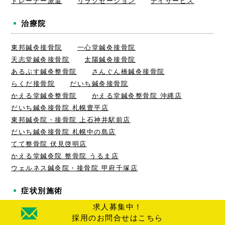
トレーナー派遣
リラクゼーション
デイサービス
治療院
東邦鍼灸接骨院
一心堂鍼灸接骨院
天志堂鍼灸接骨院
太陽鍼灸接骨院
あるぷす鍼灸整骨院
さんぐん橋鍼灸接骨院
らくだ接骨院
だいち鍼灸接骨院
かえる堂鍼灸整骨院
かえる堂鍼灸整骨院 沖縄店
だいち鍼灸接骨院 札幌豊平店
東邦鍼灸院・接骨院 上石神井駅前店
だいち鍼灸接骨院 札幌中の島店
てて整骨院 伏見啓明店
かえる堂鍼灸院 整骨院 うるま店
ウェルネス鍼灸院・接骨院 甲府千塚店
症状別施術
求人募集中！
肩こり
狭窄症
慢性腰痛
頭痛
坐骨神経痛
採用のお問合せはこちら