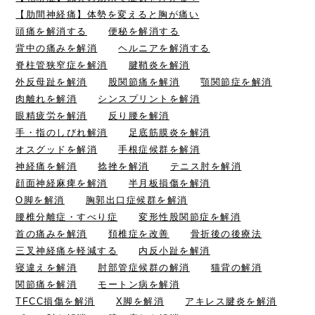
【肋間神経痛】体勢を変えると胸が痛い
頭痛を解消する
便秘を解消する
背中の痛みを解消
ヘルニアを解消する
脊柱管狭窄症を解消
腱鞘炎を解消
外反母趾を解消
股関節痛を解消
顎関節症を解消
肉離れを解消
シンスプリントを解消
眼精疲労を解消
反り腰を解消
手・指のしびれ解消
足底筋膜炎を解消
オスグッドを解消
手根症候群を解消
神経痛を解消
捻挫を解消
テニス肘を解消
顔面神経麻痺を解消
半月板損傷を解消
O脚を解消
胸郭出口症候群を解消
腰椎分離症・すべり症
変形性股関節症を解消
首の痛みを解消
頚椎症を改善
骨折後の後療法
三叉神経痛を軽減する
内反小趾を解消
寝違えを解消
肘部管症候群の解消
猫背の解消
関節痛を解消
モートン病を解消
TFCC損傷を解消
X脚を解消
アキレス腱炎を解消