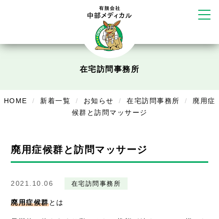
リラクゼーション
ボディコンフォート
Cure
デイサービス
在宅訪問事務所
デイサービスあやめ
在宅訪問
HOME
新着一覧
お知らせ
在宅訪問事務所
廃用症
候群と訪問マッサージ
在宅部門事務所
美容
廃用症候群と訪問マッサージ
美容鍼・コルギ
2021.10.06
お知らせ
在宅訪問事務所
廃用症候群
とは
症例別施術