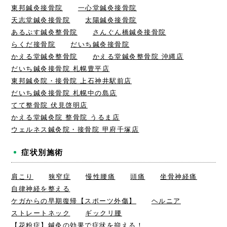
東邦鍼灸接骨院
一心堂鍼灸接骨院
天志堂鍼灸接骨院
太陽鍼灸接骨院
あるぷす鍼灸整骨院
さんぐん橋鍼灸接骨院
らくだ接骨院
だいち鍼灸接骨院
かえる堂鍼灸整骨院
かえる堂鍼灸整骨院 沖縄店
だいち鍼灸接骨院 札幌豊平店
東邦鍼灸院・接骨院 上石神井駅前店
だいち鍼灸接骨院 札幌中の島店
てて整骨院 伏見啓明店
かえる堂鍼灸院 整骨院 うるま店
ウェルネス鍼灸院・接骨院 甲府千塚店
症状別施術
肩こり
狭窄症
慢性腰痛
頭痛
坐骨神経痛
自律神経を整える
ケガからの早期復帰【スポーツ外傷】
ヘルニア
ストレートネック
ギックリ腰
【花粉症】鍼灸の効果で症状を抑える！