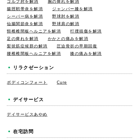
ゴルフ肘を解消
腕の痺れを解消
腸脛靭帯炎を解消
ジャンパー膝を解消
シーバー病を解消
野球肘を解消
仙腸関節炎を解消
野球肩の解消
頸椎椎間板ヘルニアを解消
打撲損傷を解消
足の痺れを解消
かかとの痛みを解消
梨状筋症候群の解消
圧迫骨折の早期回復
腰椎椎間板ヘルニアを解消
膝の痛みを解消
リラクゼーション
ボディコンフォート
Cure
デイサービス
デイサービスあやめ
在宅訪問