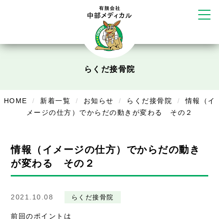
塚店
リラクゼーション
ボディコンフォート
Cure
デイサービス
らくだ接骨院
デイサービスあやめ
HOME
新着一覧
お知らせ
らくだ接骨院
情報（イ
在宅訪問
メージの仕方）でからだの動きが変わる その２
在宅部門事務所
情報（イメージの仕方）でからだの動き
美容
が変わる その２
美容鍼・コルギ
お知らせ
2021.10.08
らくだ接骨院
前回のポイントは
症例別施術