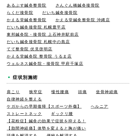
あるぷす鍼灸整骨院
さんぐん橋鍼灸接骨院
らくだ接骨院
だいち鍼灸接骨院
かえる堂鍼灸整骨院
かえる堂鍼灸整骨院 沖縄店
だいち鍼灸接骨院 札幌豊平店
東邦鍼灸院・接骨院 上石神井駅前店
だいち鍼灸接骨院 札幌中の島店
てて整骨院 伏見啓明店
かえる堂鍼灸院 整骨院 うるま店
ウェルネス鍼灸院・接骨院 甲府千塚店
症状別施術
肩こり
狭窄症
慢性腰痛
頭痛
坐骨神経痛
自律神経を整える
ケガからの早期復帰【スポーツ外傷】
ヘルニア
ストレートネック
ギックリ腰
【花粉症】鍼灸の効果で症状を抑える！
【肋間神経痛】体勢を変えると胸が痛い
頭痛を解消する
便秘を解消する