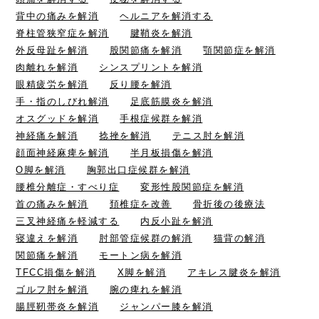
背中の痛みを解消
ヘルニアを解消する
脊柱管狭窄症を解消
腱鞘炎を解消
外反母趾を解消
股関節痛を解消
顎関節症を解消
肉離れを解消
シンスプリントを解消
眼精疲労を解消
反り腰を解消
手・指のしびれ解消
足底筋膜炎を解消
オスグッドを解消
手根症候群を解消
神経痛を解消
捻挫を解消
テニス肘を解消
顔面神経麻痺を解消
半月板損傷を解消
O脚を解消
胸郭出口症候群を解消
腰椎分離症・すべり症
変形性股関節症を解消
首の痛みを解消
頚椎症を改善
骨折後の後療法
三叉神経痛を軽減する
内反小趾を解消
寝違えを解消
肘部管症候群の解消
猫背の解消
関節痛を解消
モートン病を解消
TFCC損傷を解消
X脚を解消
アキレス腱炎を解消
ゴルフ肘を解消
腕の痺れを解消
腸脛靭帯炎を解消
ジャンパー膝を解消