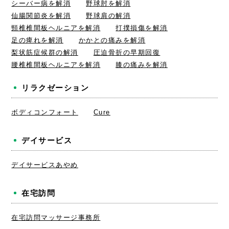
シーバー病を解消
野球肘を解消
仙腸関節炎を解消
野球肩の解消
頸椎椎間板ヘルニアを解消
打撲損傷を解消
足の痺れを解消
かかとの痛みを解消
梨状筋症候群の解消
圧迫骨折の早期回復
腰椎椎間板ヘルニアを解消
膝の痛みを解消
リラクゼーション
ボディコンフォート
Cure
デイサービス
デイサービスあやめ
在宅訪問
在宅訪問マッサージ事務所