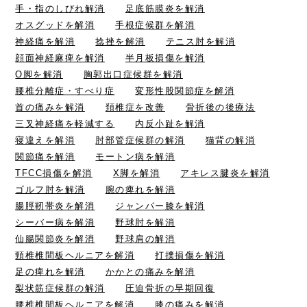
手・指のしびれ解消
足底筋膜炎を解消
オスグッドを解消
手根症候群を解消
神経痛を解消
捻挫を解消
テニス肘を解消
顔面神経麻痺を解消
半月板損傷を解消
O脚を解消
胸郭出口症候群を解消
腰椎分離症・すべり症
変形性股関節症を解消
首の痛みを解消
頚椎症を改善
骨折後の後療法
三叉神経痛を軽減する
内反小趾を解消
寝違えを解消
肘部管症候群の解消
猫背の解消
関節痛を解消
モートン病を解消
TFCC損傷を解消
X脚を解消
アキレス腱炎を解消
ゴルフ肘を解消
腕の痺れを解消
腸脛靭帯炎を解消
ジャンパー膝を解消
シーバー病を解消
野球肘を解消
仙腸関節炎を解消
野球肩の解消
頸椎椎間板ヘルニアを解消
打撲損傷を解消
足の痺れを解消
かかとの痛みを解消
梨状筋症候群の解消
圧迫骨折の早期回復
腰椎椎間板ヘルニアを解消
膝の痛みを解消