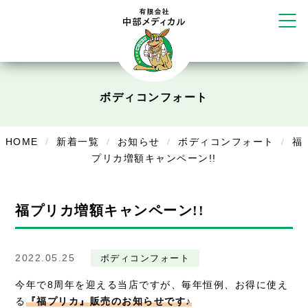
塚店
リラクゼーション
ボディコンフォート
Cure
ボディコンフォート
デイサービス
デイサービスあやめ
HOME
新着一覧
お知らせ
ボディコンフォート
福
在宅訪問
プリカ増額キャンペーン!!
在宅部門事務所
福プリカ増額キャンペーン!!
美容
美容鍼・コルギ
2022.05.25
ボディコンフォート
お知らせ
今年で8周年を迎える当店ですが、毎年恒例、お得に使え
る
『福プリカ』販売のお知らせです♪