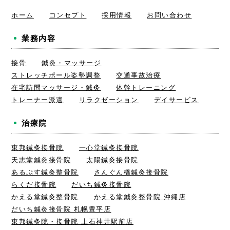
ホーム
コンセプト
採用情報
お問い合わせ
業務内容
接骨
鍼灸・マッサージ
ストレッチポール姿勢調整
交通事故治療
在宅訪問マッサージ・鍼灸
体幹トレーニング
トレーナー派遣
リラクゼーション
デイサービス
治療院
東邦鍼灸接骨院
一心堂鍼灸接骨院
天志堂鍼灸接骨院
太陽鍼灸接骨院
あるぷす鍼灸整骨院
さんぐん橋鍼灸接骨院
らくだ接骨院
だいち鍼灸接骨院
かえる堂鍼灸整骨院
かえる堂鍼灸整骨院 沖縄店
だいち鍼灸接骨院 札幌豊平店
東邦鍼灸院・接骨院 上石神井駅前店