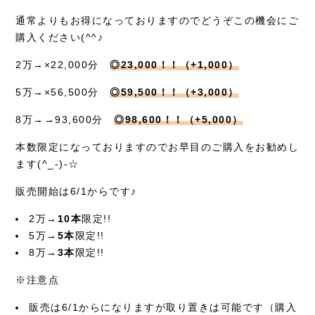
症例別施術
通常よりもお得になっておりますのでどうぞこの機会にご
採用情報
購入ください(^^♪
2万→×22,000分
◎23,000！！（+1,000）
5万→×56,500分
◎59,500！！（+3,000）
8万→→93,600分
◎98,600！！（+5,000）
本数限定になっておりますのでお早目のご購入をお勧めし
ます(^_-)-☆
販売開始は6/1からです♪
2万→
10本
限定!!
5万→
5本
限定!!
8万→
3本
限定!!
※注意点
販売は6/1からになりますが取り置きは可能です（購入