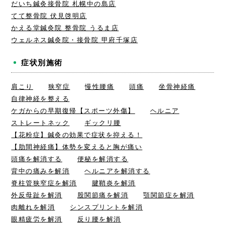
だいち鍼灸接骨院 札幌中の島店
てて整骨院 伏見啓明店
かえる堂鍼灸院 整骨院 うるま店
ウェルネス鍼灸院・接骨院 甲府千塚店
症状別施術
肩こり
狭窄症
慢性腰痛
頭痛
坐骨神経痛
自律神経を整える
ケガからの早期復帰【スポーツ外傷】
ヘルニア
ストレートネック
ギックリ腰
【花粉症】鍼灸の効果で症状を抑える！
【肋間神経痛】体勢を変えると胸が痛い
頭痛を解消する
便秘を解消する
背中の痛みを解消
ヘルニアを解消する
脊柱管狭窄症を解消
腱鞘炎を解消
外反母趾を解消
股関節痛を解消
顎関節症を解消
肉離れを解消
シンスプリントを解消
眼精疲労を解消
反り腰を解消