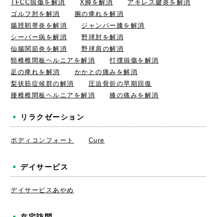
TFCC損傷を解消
X脚を解消
アキレス腱炎を解消
ゴルフ肘を解消
腕の痺れを解消
腸脛靭帯炎を解消
ジャンパー膝を解消
シーバー病を解消
野球肘を解消
仙腸関節炎を解消
野球肩の解消
頸椎椎間板ヘルニアを解消
打撲損傷を解消
足の痺れを解消
かかとの痛みを解消
梨状筋症候群の解消
圧迫骨折の早期回復
腰椎椎間板ヘルニアを解消
膝の痛みを解消
リラクゼーション
ボディコンフォート
Cure
デイサービス
デイサービスあやめ
在宅訪問