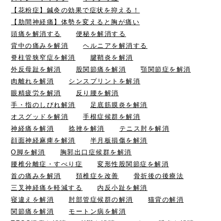
【花粉症】鍼灸の効果で症状を抑える！
【肋間神経痛】体勢を変えると胸が痛い
頭痛を解消する
便秘を解消する
背中の痛みを解消
ヘルニアを解消する
脊柱管狭窄症を解消
腱鞘炎を解消
外反母趾を解消
股関節痛を解消
顎関節症を解消
肉離れを解消
シンスプリントを解消
眼精疲労を解消
反り腰を解消
手・指のしびれ解消
足底筋膜炎を解消
オスグッドを解消
手根症候群を解消
神経痛を解消
捻挫を解消
テニス肘を解消
顔面神経麻痺を解消
半月板損傷を解消
O脚を解消
胸郭出口症候群を解消
腰椎分離症・すべり症
変形性股関節症を解消
首の痛みを解消
頚椎症を改善
骨折後の後療法
三叉神経痛を軽減する
内反小趾を解消
寝違えを解消
肘部管症候群の解消
猫背の解消
関節痛を解消
モートン病を解消