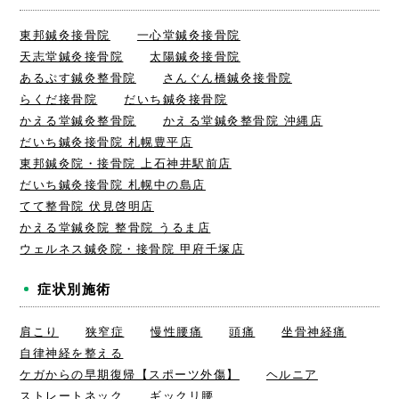
東邦鍼灸接骨院
一心堂鍼灸接骨院
天志堂鍼灸接骨院
太陽鍼灸接骨院
あるぷす鍼灸整骨院
さんぐん橋鍼灸接骨院
らくだ接骨院
だいち鍼灸接骨院
かえる堂鍼灸整骨院
かえる堂鍼灸整骨院 沖縄店
だいち鍼灸接骨院 札幌豊平店
東邦鍼灸院・接骨院 上石神井駅前店
だいち鍼灸接骨院 札幌中の島店
てて整骨院 伏見啓明店
かえる堂鍼灸院 整骨院 うるま店
ウェルネス鍼灸院・接骨院 甲府千塚店
症状別施術
肩こり
狭窄症
慢性腰痛
頭痛
坐骨神経痛
自律神経を整える
ケガからの早期復帰【スポーツ外傷】
ヘルニア
ストレートネック
ギックリ腰