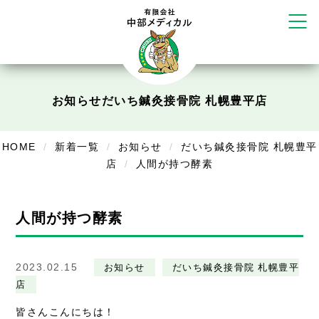
かえる堂鍼灸院 整骨院 うるま店
ウェルネス鍼灸院・接骨院 甲府千
塚店
リラクゼーション
お知らせ
だいち鍼灸接骨院 札幌豊平店
ボディコンフォート
Cure
デイサービス
HOME
新着一覧
お知らせ
だいち鍼灸接骨院 札幌豊平
デイサービスあやめ
店
人間が持つ酵素
在宅訪問
人間が持つ酵素
在宅部門事務所
美容
2023.02.15
お知らせ
だいち鍼灸接骨院 札幌豊平
美容鍼・コルギ
店
皆さんこんにちは！
お知らせ