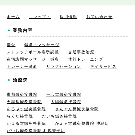
ホーム
コンセプト
採用情報
お問い合わせ
業務内容
接骨
鍼灸・マッサージ
ストレッチポール姿勢調整
交通事故治療
在宅訪問マッサージ・鍼灸
体幹トレーニング
トレーナー派遣
リラクゼーション
デイサービス
治療院
東邦鍼灸接骨院
一心堂鍼灸接骨院
天志堂鍼灸接骨院
太陽鍼灸接骨院
あるぷす鍼灸整骨院
さんぐん橋鍼灸接骨院
らくだ接骨院
だいち鍼灸接骨院
かえる堂鍼灸整骨院
かえる堂鍼灸整骨院 沖縄店
だいち鍼灸接骨院 札幌豊平店