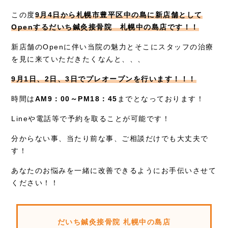
お知らせ
この度
9月4日から札幌市豊平区中の島に新店舗として
症例別施術
Openするだいち鍼灸接骨院 札幌中の島店です！！
新店舗のOpenに伴い当院の魅力とそこにスタッフの治療
採用情報
を見に来ていただきたくなんと、、、
9月1日、2日、3日でプレオープンを行います！！！
時間は
AM9：00～PM18：45
までとなっております！
Lineや電話等で予約を取ることが可能です！
分からない事、当たり前な事、ご相談だけでも大丈夫で
す！
あなたのお悩みを一緒に改善できるようにお手伝いさせて
ください！！
だいち鍼灸接骨院 札幌中の島店