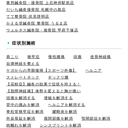
東邦鍼灸院・接骨院 上石神井駅前店
だいち鍼灸接骨院 札幌中の島店
てて整骨院 伏見啓明店
かえる堂鍼灸院 整骨院 うるま店
ウェルネス鍼灸院・接骨院 甲府千塚店
症状別施術
肩こり
狭窄症
慢性腰痛
頭痛
坐骨神経痛
自律神経を整える
ケガからの早期復帰【スポーツ外傷】
ヘルニア
ストレートネック
ギックリ腰
【花粉症】鍼灸の効果で症状を抑える！
【肋間神経痛】体勢を変えると胸が痛い
頭痛を解消する
便秘を解消する
背中の痛みを解消
ヘルニアを解消する
脊柱管狭窄症を解消
腱鞘炎を解消
外反母趾を解消
股関節痛を解消
顎関節症を解消
肉離れを解消
シンスプリントを解消