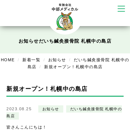
だいち鍼灸接骨院 札幌中の島店
てて整骨院 伏見啓明店
かえる堂鍼灸院 整骨院 うるま店
ウェルネス鍼灸院・接骨院 甲府千
塚店
リラクゼーション
お知らせ
だいち鍼灸接骨院 札幌中の島店
ボディコンフォート
Cure
デイサービス
HOME
新着一覧
お知らせ
だいち鍼灸接骨院 札幌中の
島店
新規オープン！札幌中の島店
デイサービスあやめ
在宅訪問
新規オープン！札幌中の島店
在宅部門事務所
美容
2023.08.25
お知らせ
だいち鍼灸接骨院 札幌中の
島店
美容鍼・コルギ
皆さんこんにちは！