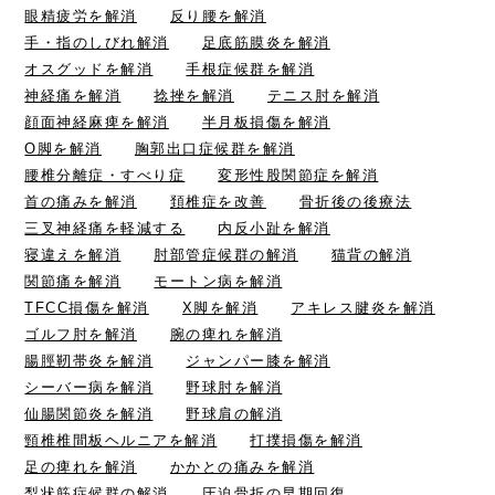
眼精疲労を解消
反り腰を解消
手・指のしびれ解消
足底筋膜炎を解消
オスグッドを解消
手根症候群を解消
神経痛を解消
捻挫を解消
テニス肘を解消
顔面神経麻痺を解消
半月板損傷を解消
O脚を解消
胸郭出口症候群を解消
腰椎分離症・すべり症
変形性股関節症を解消
首の痛みを解消
頚椎症を改善
骨折後の後療法
三叉神経痛を軽減する
内反小趾を解消
寝違えを解消
肘部管症候群の解消
猫背の解消
関節痛を解消
モートン病を解消
TFCC損傷を解消
X脚を解消
アキレス腱炎を解消
ゴルフ肘を解消
腕の痺れを解消
腸脛靭帯炎を解消
ジャンパー膝を解消
シーバー病を解消
野球肘を解消
仙腸関節炎を解消
野球肩の解消
頸椎椎間板ヘルニアを解消
打撲損傷を解消
足の痺れを解消
かかとの痛みを解消
梨状筋症候群の解消
圧迫骨折の早期回復