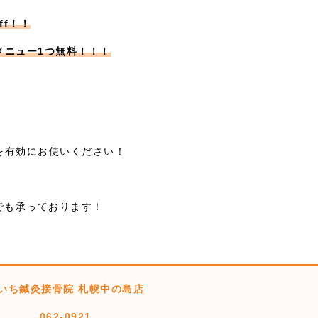
ff！！
メニュー1つ無料！！！
、
を有効にお使いください！
Mでも承っております！
いち鍼灸接骨院 札幌中の島店
062-0921