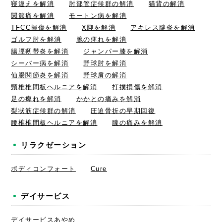
寝違えを解消
肘部管症候群の解消
猫背の解消
関節痛を解消
モートン病を解消
TFCC損傷を解消
X脚を解消
アキレス腱炎を解消
ゴルフ肘を解消
腕の痺れを解消
腸脛靭帯炎を解消
ジャンパー膝を解消
シーバー病を解消
野球肘を解消
仙腸関節炎を解消
野球肩の解消
頸椎椎間板ヘルニアを解消
打撲損傷を解消
足の痺れを解消
かかとの痛みを解消
梨状筋症候群の解消
圧迫骨折の早期回復
腰椎椎間板ヘルニアを解消
膝の痛みを解消
リラクゼーション
ボディコンフォート
Cure
デイサービス
デイサービスあやめ