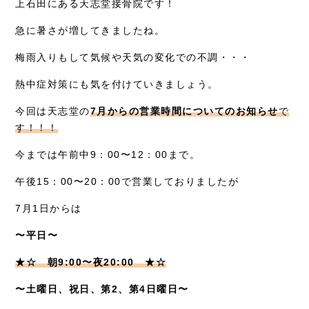
上石田にある天志堂接骨院です！
症例別施術
急に暑さが増してきましたね。
採用情報
梅雨入りもして気候や天気の変化での不調・・・
熱中症対策にも気を付けていきましょう。
今回は天志堂の
7月からの営業時間についてのお知らせ
で
す！！！
今までは午前中9：00〜12：00まで。
午後15：00〜20：00で営業しておりましたが
7月1日からは
〜平日〜
★☆ 朝9:00〜夜20:00 ★☆
〜土曜日、祝日、第2、第4日曜日〜