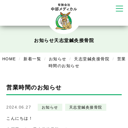
かえる堂鍼灸院 整骨院 うるま店
ウェルネス鍼灸院・接骨院 甲府千
塚店
リラクゼーション
ボディコンフォート
Cure
お知らせ
天志堂鍼灸接骨院
デイサービス
HOME
新着一覧
お知らせ
天志堂鍼灸接骨院
営業
デイサービスあやめ
時間のお知らせ
在宅訪問
営業時間のお知らせ
在宅部門事務所
美容
2024.06.27
お知らせ
天志堂鍼灸接骨院
美容鍼・コルギ
こんにちは！
お知らせ