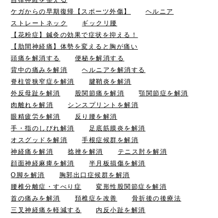
ケガからの早期復帰【スポーツ外傷】
ヘルニア
ストレートネック
ギックリ腰
【花粉症】鍼灸の効果で症状を抑える！
【肋間神経痛】体勢を変えると胸が痛い
頭痛を解消する
便秘を解消する
背中の痛みを解消
ヘルニアを解消する
脊柱管狭窄症を解消
腱鞘炎を解消
外反母趾を解消
股関節痛を解消
顎関節症を解消
肉離れを解消
シンスプリントを解消
眼精疲労を解消
反り腰を解消
手・指のしびれ解消
足底筋膜炎を解消
オスグッドを解消
手根症候群を解消
神経痛を解消
捻挫を解消
テニス肘を解消
顔面神経麻痺を解消
半月板損傷を解消
O脚を解消
胸郭出口症候群を解消
腰椎分離症・すべり症
変形性股関節症を解消
首の痛みを解消
頚椎症を改善
骨折後の後療法
三叉神経痛を軽減する
内反小趾を解消