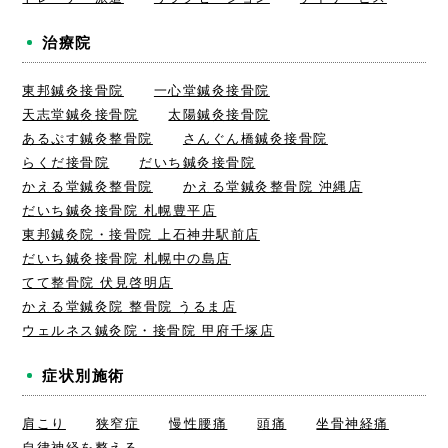
治療院
東邦鍼灸接骨院
一心堂鍼灸接骨院
天志堂鍼灸接骨院
太陽鍼灸接骨院
あるぷす鍼灸整骨院
さんぐん橋鍼灸接骨院
らくだ接骨院
だいち鍼灸接骨院
かえる堂鍼灸整骨院
かえる堂鍼灸整骨院 沖縄店
だいち鍼灸接骨院 札幌豊平店
東邦鍼灸院・接骨院 上石神井駅前店
だいち鍼灸接骨院 札幌中の島店
てて整骨院 伏見啓明店
かえる堂鍼灸院 整骨院 うるま店
ウェルネス鍼灸院・接骨院 甲府千塚店
症状別施術
肩こり
狭窄症
慢性腰痛
頭痛
坐骨神経痛
自律神経を整える