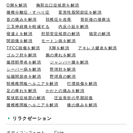
O脚を解消
胸郭出口症候群を解消
腰椎分離症・すべり症
変形性股関節症を解消
首の痛みを解消
頚椎症を改善
骨折後の後療法
三叉神経痛を軽減する
内反小趾を解消
寝違えを解消
肘部管症候群の解消
猫背の解消
関節痛を解消
モートン病を解消
TFCC損傷を解消
X脚を解消
アキレス腱炎を解消
ゴルフ肘を解消
腕の痺れを解消
腸脛靭帯炎を解消
ジャンパー膝を解消
シーバー病を解消
野球肘を解消
仙腸関節炎を解消
野球肩の解消
頸椎椎間板ヘルニアを解消
打撲損傷を解消
足の痺れを解消
かかとの痛みを解消
梨状筋症候群の解消
圧迫骨折の早期回復
腰椎椎間板ヘルニアを解消
膝の痛みを解消
リラクゼーション
ボディコンフォート
Cure