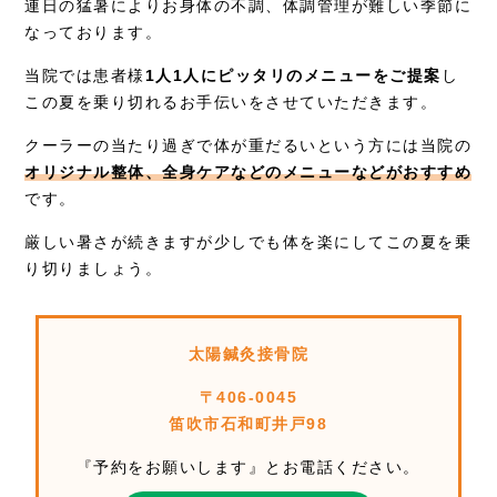
連日の猛暑によりお身体の不調、体調管理が難しい季節に
お知らせ
なっております。
症例別施術
当院では患者様
1人1人にピッタリのメニューをご提案
し
この夏を乗り切れるお手伝いをさせていただきます。
採用情報
クーラーの当たり過ぎで体が重だるいという方には当院の
オリジナル整体、全身ケアなどのメニューなどがおすすめ
です。
厳しい暑さが続きますが少しでも体を楽にしてこの夏を乗
り切りましょう。
太陽鍼灸接骨院
〒406-0045
笛吹市石和町井戸98
『予約をお願いします』とお電話ください。