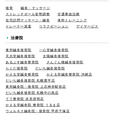
接骨
鍼灸・マッサージ
ストレッチポール姿勢調整
交通事故治療
在宅訪問マッサージ・鍼灸
体幹トレーニング
トレーナー派遣
リラクゼーション
デイサービス
治療院
東邦鍼灸接骨院
一心堂鍼灸接骨院
天志堂鍼灸接骨院
太陽鍼灸接骨院
あるぷす鍼灸整骨院
さんぐん橋鍼灸接骨院
らくだ接骨院
だいち鍼灸接骨院
かえる堂鍼灸整骨院
かえる堂鍼灸整骨院 沖縄店
だいち鍼灸接骨院 札幌豊平店
東邦鍼灸院・接骨院 上石神井駅前店
だいち鍼灸接骨院 札幌中の島店
てて整骨院 伏見啓明店
かえる堂鍼灸院 整骨院 うるま店
ウェルネス鍼灸院・接骨院 甲府千塚店