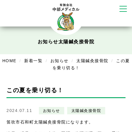
だいち鍼灸接骨院 札幌中の島店
てて整骨院 伏見啓明店
かえる堂鍼灸院 整骨院 うるま店
ウェルネス鍼灸院・接骨院 甲府千
塚店
リラクゼーション
お知らせ
太陽鍼灸接骨院
ボディコンフォート
Cure
デイサービス
HOME
新着一覧
お知らせ
太陽鍼灸接骨院
この夏
を乗り切る！
デイサービスあやめ
在宅訪問
この夏を乗り切る！
在宅部門事務所
美容
2024.07.11
お知らせ
太陽鍼灸接骨院
美容鍼・コルギ
笛吹市石和町太陽鍼灸接骨院になります。