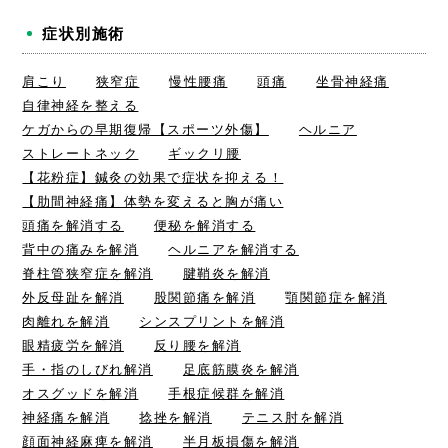
症状別施術
肩こり
狭窄症
慢性腰痛
頭痛
坐骨神経痛
自律神経を整える
ケガからの早期復帰【スポーツ外傷】
ヘルニア
ストレートネック
ギックリ腰
【花粉症】鍼灸の効果で症状を抑える！
【肋間神経痛】体勢を変えると胸が痛い
頭痛を解消する
便秘を解消する
背中の痛みを解消
ヘルニアを解消する
脊柱管狭窄症を解消
腱鞘炎を解消
外反母趾を解消
股関節痛を解消
顎関節症を解消
肉離れを解消
シンスプリントを解消
眼精疲労を解消
反り腰を解消
手・指のしびれ解消
足底筋膜炎を解消
オスグッドを解消
手根症候群を解消
神経痛を解消
捻挫を解消
テニス肘を解消
顔面神経麻痺を解消
半月板損傷を解消